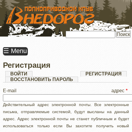
ПЕРЕЙТИ
К
ОСНОВНОМУ
СОДЕРЖАНИЮ
Поиск
☰ Menu
Регистрация
Главные
ВОЙТИ
РЕГИСТРАЦИЯ
(АК
ВКЛ
ВОССТАНОВИТЬ ПАРОЛЬ
вкладки
E-mail адрес
Действительный адрес электронной почты. Все электронные
письма, отправляемые системой, будут высланы на данный
адрес. Адрес электронной почты не станет публичным и будет
использоваться только если Вы захотите получить новый