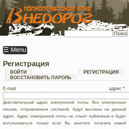
ПЕРЕЙТИ
К
ОСНОВНОМУ
СОДЕРЖАНИЮ
Поиск
☰ Menu
Регистрация
Главные
ВОЙТИ
РЕГИСТРАЦИЯ
(АК
ВКЛ
ВОССТАНОВИТЬ ПАРОЛЬ
вкладки
E-mail адрес
Действительный адрес электронной почты. Все электронные
письма, отправляемые системой, будут высланы на данный
адрес. Адрес электронной почты не станет публичным и будет
использоваться только если Вы захотите получить новый