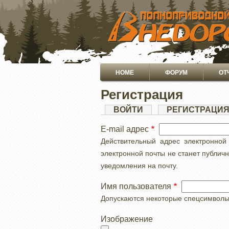
ПЕРЕЙТИ
К
ОСНОВНОМУ
СОДЕРЖАНИЮ
Основная
HOME
ФОРУМ
ОТ
навигация
Регистрация
Главные
ВОЙТИ
РЕГИСТРАЦИ
вкладки
E-mail адрес
Действительный адрес электронной
электронной почты не станет публич
уведомления на почту.
Имя пользователя
Допускаются некоторые спецсимволы, с
Изображение