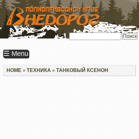
ПЕРЕЙТИ
К
ОСНОВНОМУ
СОДЕРЖАНИЮ
Поиск
☰ Menu
Строка
HOME
ТЕХНИКА
ТАНКОВЫЙ КСЕНОН
навигации