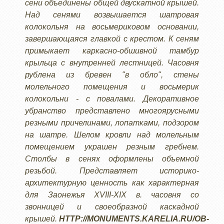
сени объединены общей двускатной крышей.
Над сенями возвышается шатровая
колокольня на восьмериковом основании,
завершающаяся главкой с крестом. К сеням
примыкает каркасно-обшивной тамбур
крыльца с внутренней лестницей. Часовня
рублена из бревен "в обло", стены
молельного помещения и восьмерик
колокольни - с повалами. Декоративное
убранство представлено многоярусными
резными причелинами, лопатками, подзором
на шатре. Шелом кровли над молельным
помещением украшен резным гребнем.
Столбы в сенях оформлены объемной
резьбой. Представляет историко-
архитектурную ценность как характерная
для Заонежья XVIII-XIX в. часовня со
звонницей и своеобразной каскадной
крышей.
HTTP://MONUMENTS.KARELIA.RU/OB-