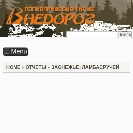
ПЕРЕЙТИ
К
ОСНОВНОМУ
СОДЕРЖАНИЮ
Поиск
☰ Menu
Строка
HOME
ОТЧЕТЫ
ЗАОНЕЖЬЕ: ЛАМБАСРУЧЕЙ
навигации