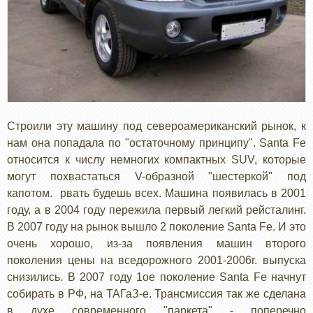
Строили эту машину под североамериканский рынок, к
нам она попадала по "остаточному принципу". Santa Fe
относится к числу немногих компактных SUV, которые
могут похвастаться V-образной "шестеркой" под
капотом. рвать будешь всех. Машина появилась в 2001
году, а в 2004 году пережила первый легкий рейсталинг.
В 2007 году на рынок вышло 2 поколение Santa Fe. И это
очень хорошо, из-за появления машин второго
поколения цены на вседорожного 2001-2006г. выпуска
снизились. В 2007 году 1ое поколение Santa Fe начнут
собирать в РФ, на ТАГаЗ-е. Трансмиссия так же сделана
в духе современного "паркета" - поперечно