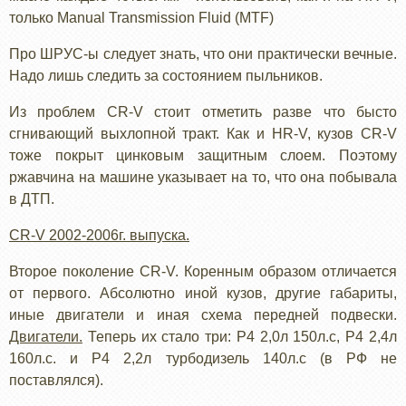
только Manual Transmission Fluid (MTF)
Про ШРУС-ы следует знать, что они практически вечные.
Надо лишь следить за состоянием пыльников.
Из проблем CR-V стоит отметить разве что бысто
сгнивающий выхлопной тракт. Как и HR-V, кузов CR-V
тоже покрыт цинковым защитным слоем. Поэтому
ржавчина на машине указывает на то, что она побывала
в ДТП.
CR-V 2002-2006г. выпуска.
Второе поколение CR-V. Коренным образом отличается
от первого. Абсолютно иной кузов, другие габариты,
иные двигатели и иная схема передней подвески.
Двигатели.
Теперь их стало три: Р4 2,0л 150л.с, Р4 2,4л
160л.с. и Р4 2,2л турбодизель 140л.с (в РФ не
поставлялся).