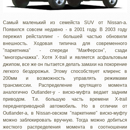
Самый маленький из семейста SUV от Nissan-а.
Появился совсем недавно - в 2001 году. В 2003 году
пережил рейсталлинг - большей частью обновили
внешность. Ходовая типична для современного
"паркетника" - спереди "МакФерсон", сзади
"многорычажка". Хотя X-trail и является асфальтовым
джипом, все же он пытается делать замахи на покорение
легкого бездорожья. Этому способствует клиренс в
200мм и возможность управлять режимами
трансмиссии. Распределение крутящего момента
аналогично Outlander-у - виско-муфта ведает задним
приводом. Т.е. большую часть времени X-trail
переднеприводной автомобиль. Но в отличии от
Outlander-а, в Nissan-овском "паркетнике" виско-муфту
можно заблокировать вручную. Тогда можно добиться
жесткого распределения момента в соотношении