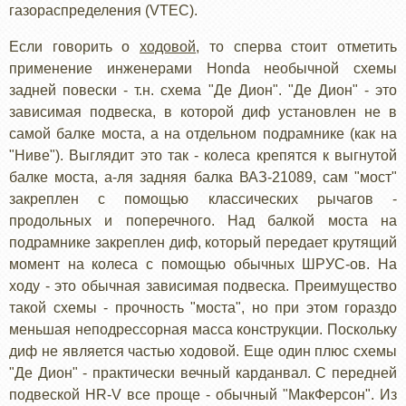
газораспределения (VTEC).
Если говорить о
ходовой
, то сперва стоит отметить
применение инженерами Honda необычной схемы
задней повески - т.н. схема "Де Дион". "Де Дион" - это
зависимая подвеска, в которой диф установлен не в
самой балке моста, а на отдельном подрамнике (как на
"Ниве"). Выглядит это так - колеса крепятся к выгнутой
балке моста, а-ля задняя балка ВАЗ-21089, сам "мост"
закреплен с помощью классических рычагов -
продольных и поперечного. Над балкой моста на
подрамнике закреплен диф, который передает крутящий
момент на колеса с помощью обычных ШРУС-ов. На
ходу - это обычная зависимая подвеска. Преимущество
такой схемы - прочность "моста", но при этом гораздо
меньшая неподрессорная масса конструкции. Поскольку
диф не является частью ходовой. Еще один плюс схемы
"Де Дион" - практически вечный карданвал. С передней
подвеской HR-V все проще - обычный "МакФерсон". Из