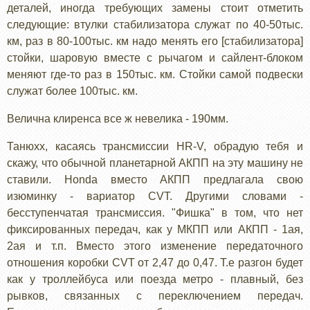
деталей, иногда требующих замены стоит отметить
следующие: втулки стабилизатора служат по 40-50тыс.
км, раз в 80-100тыс. км надо менять его [стабилизатора]
стойки, шаровую вместе с рычагом и сайлент-блоком
меняют где-то раз в 150тыс. км. Стойки самой подвески
служат более 100тыс. км.
Велична клиренса все ж невелика - 190мм.
Танюхх, касаясь трансмиссии HR-V, обрадую тебя и
скажу, что обычной планетарной АКПП на эту машину не
ставили. Honda вместо АКПП предлагала свою
изюминку - вариатор CVT. Другими словами -
бесступенчатая трансмиссия. "Фишка" в том, что нет
фиксированных передач, как у МКПП или АКПП - 1ая,
2ая и т.п. Вместо этого изменение передаточного
отношения коробки CVT от 2,47 до 0,47. Т.е разгон будет
как у троллейбуса или поезда метро - плавный, без
рывков, связанных с переключением передач.