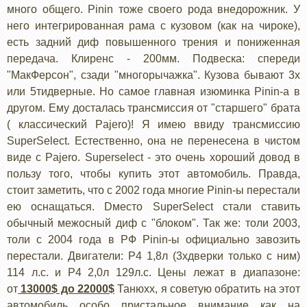
много общего. Pinin тоже своего рода внедорожник. У
него интегрированная рама с кузовом (как на чироке),
есть задний диф повышенного трения и пониженная
передача. Клиренс - 200мм. Подвеска: спереди
"МакФерсон", сзади "многорычажка". Кузова бывают 3х
или 5тидверные. Но самое главная изюминка Pinin-а в
другом. Ему досталась трансмиссия от "старшего" брата
( классический Pajero)! Я имею ввиду трансмиссию
SuperSelect. Естественно, она не перенесена в чистом
виде с Pajero. Superselect - это очень хороший довод в
пользу того, чтобы купить этот автомобиль. Правда,
стоит заметить, что с 2002 года многие Pinin-ы перестали
ею оснащаться. Dместо SuperSelect стали ставить
обычный межосный диф с "блоком". Так же: толи 2003,
толи с 2004 года в РФ Pinin-ы официально завозить
перестали. Двигатели: Р4 1,8л (3хдверки только с ним)
114 л.с. и Р4 2,0л 129л.с. Цены лежат в диапазоне:
от
13000$ до 22000$
Танюхх, я советую обратить на этот
автомобиль особо пристальное внимание как на