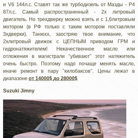
и V6 144л.с. Ставят так же турбодизель от Мазды - Р4
87л.с. Самый распространенный - 2х литровый
двигатель. Но трехдверку можно взять и с 1,6литровым
мотором (в РФ только с таким мотором поставляли
3хдверки). Танюхх, заостряю твое внимание, что
2хлитровый движок с ЦЕПНЫМ приводом ГРМ и
гидронатяжителем! Некачественное масло или
отложения в магистрали "убивают" этот натяжитель
очень быстро. Поэтому надо почаще менять масло,
иначе ремонт в пару "килобаксов". Цены лежат в
диапазоне
от 14000$ до 28000$
Suzuki Jimny