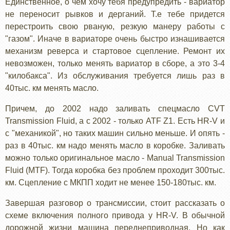
Единственное, о чем хочу тебя предупредить - вариатор
не переносит рывков и дерганий. Т.е тебе придется
перестроить свою рваную, резкую манеру работы с
"газом". Иначе в вариаторе очень быстро изнашивается
механизм реверса и стартовое сцепление. Ремонт их
невозможен, только менять вариатор в сборе, а это 3-4
"килобакса". Из обслуживания требуется лишь раз в
40тыс. км менять масло.
Причем, до 2002 надо заливать спецмасло CVT
Transmission Fluid, а с 2002 - только ATF Z1. Есть HR-V и
с "механикой", но таких машин сильно меньше. И опять -
раз в 40тыс. км надо менять масло в коробке. Заливать
можно только оригинальное масло - Manual Transmission
Fluid (MTF). Тогда коробка без проблем проходит 300тыс.
км. Сцепление с МКПП ходит не менее 150-180тыс. км.
Завершая разговор о трансмиссии, стоит рассказать о
схеме включения полного привода у HR-V. В обычной
дорожной жизни машина переднеприводная. Но как