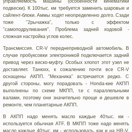
управляемость машины (особенности кинематики
подвески). К 100тыс. км требуется заменить шаровые и
сайлент-блоки. Аммы ходят неопределенно долго. Сзади
тоже "2рычажка", только с эффектом
"самоподруливания". Проблема задней ходовой -
сложная настройка углов колес.
Трансмиссия. CR-V переднеприводной автомобиль. В
случае пробуксовки электроникой подключается задний
привод через виско-муфту. Особых хлопот этот узел не
доставляет. Танюхх, к сожалению почти все CR-V
оснащены АКПП. "Механика" встречается редко. С
другой стороны, могу порадовать - Honda-кие АКПП
выполнены по схеме МКПП, т.е с параллельными
валами, поэтому они значительно проще и дешевле в
ремонте, чем планетарные АКПП.
В АКПП надо менять масло каждые 40тыс. км -
используется обычная ATF. В МКПП тоже надо менять
масло каждые 40тыс. км - использовать, как и на HR-V,