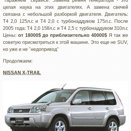
"гаражнем" сервисе. Замена ремня генератора - это
целая наука на этих двигателях. А замена свечей
связана с небольшой разборкой двигателя. Двигатель:
Т4 2,0 125л.с и Т4 2,0 с турбонаддувом 175л.с. После
2005 года: Т4 2,0 158л.с и Т4 2,5 с турбонаддувом 310л.с
Цены:
от 18000$ до приблизительно 40000$
Я так же
советую присмотреться к этой машине. Это еще не SUV,
но уже и не "недопривод"
Продолжаем:
NISSAN X-TRAIL