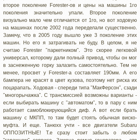
второе поколение Forester-ов и цены на машины 1го
поколения значительно упали. Второе поколение
визуально мало чем отличается от 1го, но вот ходовую
на машинах после 2002 года переделали существенно.
Замечу, что в 2005 году вышло уже 3 поколение этих
машин. Но его я затрагивать не буду. В целом, я не
считаю Forester "паркетником". Это скорее легковой
универсал, которому дали полный привод, чтобы он мог
в заснеженную горку залазить самостоятельно. Тем не
менее, просвет у Forester-а составляет 190мм. А его
бампера не красят в цвет кузова, поэтому нет риска их
поцарапать. Ходовая - спереди типа "МакФерсон", сзади
"многорычажка". С трансмиссией возможны варианты -
если выбирать машину с "автоматом", то в пару с ним
работает самоблокирующийся диф. А вот если брать
машину с МКПП, то там будет стоять обычная виско-
муфта. И еще. Танюхх учти - все двигатели Subaru
ОППОЗИТНЫЕ! Т.е сразу стоит забыть о любом