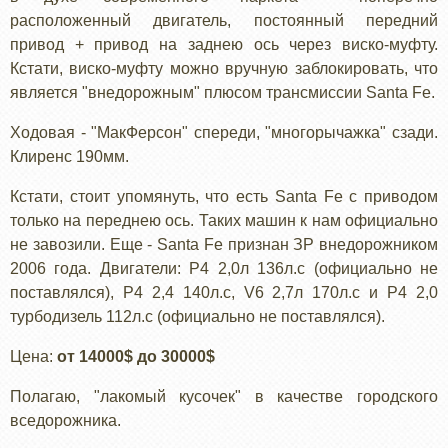
расположенный двигатель, постоянный передний
привод + привод на заднею ось через виско-муфту.
Кстати, виско-муфту можно вручную заблокировать, что
является "внедорожным" плюсом трансмиссии Santa Fe.
Ходовая - "МакФерсон" спереди, "многорычажка" сзади.
Клиренс 190мм.
Кстати, стоит упомянуть, что есть Santa Fe с приводом
только на переднею ось. Таких машин к нам официально
не завозили. Еще - Santa Fe признан ЗР внедорожником
2006 года. Двигатели: Р4 2,0л 136л.с (официально не
поставлялся), Р4 2,4 140л.с, V6 2,7л 170л.с и Р4 2,0
турбодизель 112л.с (официально не поставлялся).
Цена:
от 14000$ до 30000$
Полагаю, "лакомый кусочек" в качестве городского
вседорожника.