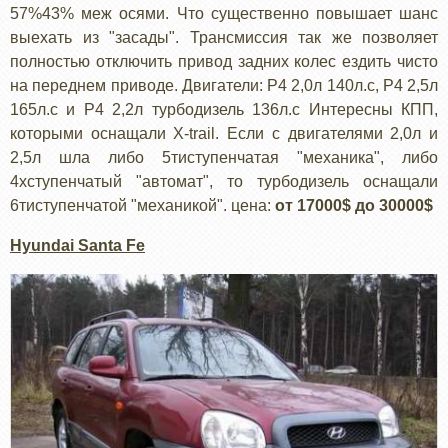
57%43% меж осями. Что существенно повышает шанс
выехать из "засады". Трансмиссия так же позволяет
полностью отключить привод задних колес ездить чисто
на переднем приводе. Двигатели: Р4 2,0л 140л.с, Р4 2,5л
165л.с и Р4 2,2л турбодизель 136л.с Интересны КПП,
которыми оснащали X-trail. Если с двигателями 2,0л и
2,5л шла либо 5тиступенчатая "механика", либо
4хступенчатый "автомат", то турбодизель оснащали
6тиступенчатой "механикой". цена:
от 17000$ до 30000$
Hyundai Santa Fe