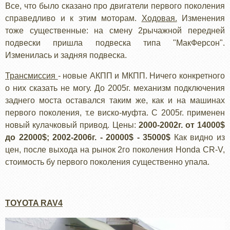
Все, что было сказано про двигатели первого поколения
справедливо и к этим моторам.
Ходовая.
Изменения
тоже существенные: на смену 2рычажной передней
подвески пришла подвеска типа "МакФерсон".
Изменилась и задняя подвеска.
Трансмиссия
- новые АКПП и МКПП. Ничего конкретного
о них сказать не могу. До 2005г. механизм подключения
заднего моста оставался таким же, как и на машинах
первого поколения, т.е виско-муфта. С 2005г. применен
новый кулачковый привод. Цены:
2000-2002г. от 14000$
до 22000$; 2002-2006г. - 20000$ - 35000$
Как видно из
цен, после выхода на рынок 2го поколения Honda CR-V,
стоимость бу первого поколения существенно упала.
TOYOTA RAV4