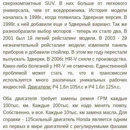
сверхкомпактные SUV. В них больше от легкового
универсала, чем от вседорожника. История модели
началась в 1998г., когда появилась 3дверная версия. В
1999г. к ней добавили еще и 5дверный вариант. Так же
разнообразили выбор моторов - теперь их стало два. В
2001 был 1й легкий рейсталинг модели. В 2003 - 2й
незначительный рейсталинг модели: изменили панель
приборов и добавили спойлер. В этом же году перестали
выпускать 3дверки. В 2006г. HR-V сняли с производства.
Каких-либо болезней у HR-V не отмечено. Единственной
проблемой может стать то, что в трансмиссии
используется много различных уникальных рабочих
жидкостей.
Двигатели:
Р4 1,6л 105л.с и Р4 1.6л 125л.с.
Оба двигателя требует замены ремня ГРМ каждые
100тыс. км. Каждые 200тыс. км надо менять помпу.
Собственно, и все. Каждые 10тыс. км замена масла. Для
справки - 125сильный двигатель Honda является одним
из первых в мире двигателей с регулируемыми фазами