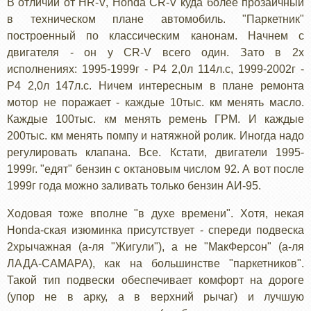
В отличии от HR-V, Honda CR-V куда более прозаичный
в техническом плане автомобиль. "Паркетник"
построенный по классическим канонам. Начнем с
двигателя - он у CR-V всего один. Зато в 2х
исполнениях: 1995-1999г - Р4 2,0л 114л.с, 1999-2002г -
Р4 2,0л 147л.с. Ничем интересным в плане ремонта
мотор не поражает - каждые 10тыс. км менять масло.
Каждые 100тыс. км менять ремень ГРМ. И каждые
200тыс. км менять помпу и натяжной ролик. Иногда надо
регулировать клапана. Все. Кстати, двигатели 1995-
1999г. "едят" бензин с октановым числом 92. А вот после
1999г года можно заливать только бензин АИ-95.
Ходовая тоже вполне "в духе времени". Хотя, некая
Honda-ская изюминка присутствует - спереди подвеска
2хрычажная (а-ля "Жигули"), а не "МакФерсон" (а-ля
ЛАДА-САМАРА), как на большинстве "паркетников".
Такой тип подвески обеспечивает комфорт на дороге
(упор не в арку, а в верхний рычаг) и лучшую