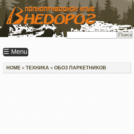
ПЕРЕЙТИ
К
ОСНОВНОМУ
СОДЕРЖАНИЮ
Поиск
☰ Menu
Строка
HOME
ТЕХНИКА
ОБОЗ ПАРКЕТНИКОВ
навигации