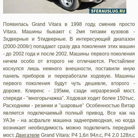
Появилась Grand Vitara в 1998 году, сменив просто
Vitara. Машины бывают с 2мя типами кузовов -
3хдверные и 5тидверные. В интересующий диапазон
(2000-2006г) попадают сразу два поколения этих машин
- до 2002 года и после 2002. Машины первого поколения
ничем особо от второго не отличаются. Рестайлинг
коснулся лишь немного внешности, поставили иную
панель приборов и переработали ходовую. Машины
первого поколения будут чуть дешевле, второго -
дороже. Клиренс - 195мм, сзади неразрезной мост,
спереди - "многорычажка". Ходовая ходит более 150тыс.
Расходники - резинки и "шаровые" Особенностью Витар
является подключаемый полный привод. Все как на
УАЗе - на асфальте машина заднеприводная, но когда
возникает необходимость можно подключить передний
мост.
Двигатели
Grand Vitara: Р4 1,6л 94л.с, Р4 2.0 128л.с