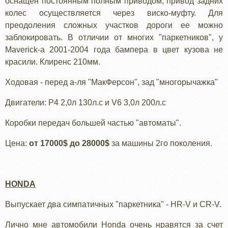
оснащен постоянным полным приводом, привод задних
колес осуществляется через виско-муфту. Для
преодоления сложных участков дороги ее можно
заблокировать. В отличии от многих "паркетников", у
Maverick-а 2001-2004 года бампера в цвет кузова не
красили. Клиренс 210мм.
Ходовая - перед а-ля "МакФерсон", зад "многорычажка"
Двигатели: Р4 2,0л 130л.с и V6 3,0л 200л.с
Коробки передач большей частью "автоматы".
Цена:
от 17000$ до 28000$
за машины 2го поколения.
HONDA
Выпускает два симпатичных "паркетника" - HR-V и CR-V.
Лично мне автомобили Honda очень нравятся за счет