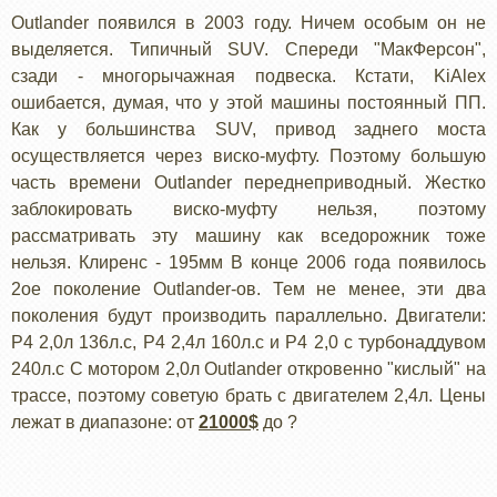
Outlander появился в 2003 году. Ничем особым он не
выделяется. Типичный SUV. Спереди "МакФерсон",
сзади - многорычажная подвеска. Кстати, KiAlex
ошибается, думая, что у этой машины постоянный ПП.
Как у большинства SUV, привод заднего моста
осуществляется через виско-муфту. Поэтому большую
часть времени Outlander переднеприводный. Жестко
заблокировать виско-муфту нельзя, поэтому
рассматривать эту машину как вседорожник тоже
нельзя. Клиренс - 195мм В конце 2006 года появилось
2ое поколение Outlander-ов. Тем не менее, эти два
поколения будут производить параллельно. Двигатели:
Р4 2,0л 136л.с, Р4 2,4л 160л.с и Р4 2,0 с турбонаддувом
240л.с С мотором 2,0л Outlander откровенно "кислый" на
трассе, поэтому советую брать с двигателем 2,4л. Цены
лежат в диапазоне: от
21000$
до ?