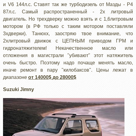
и V6 144л.с. Ставят так же турбодизель от Мазды - Р4
87л.с. Самый распространенный - 2х литровый
двигатель. Но трехдверку можно взять и с 1,6литровым
мотором (в РФ только с таким мотором поставляли
3хдверки). Танюхх, заостряю твое внимание, что
2хлитровый движок с ЦЕПНЫМ приводом ГРМ и
гидронатяжителем! Некачественное масло или
отложения в магистрали "убивают" этот натяжитель
очень быстро. Поэтому надо почаще менять масло,
иначе ремонт в пару "килобаксов". Цены лежат в
диапазоне
от 14000$ до 28000$
Suzuki Jimny