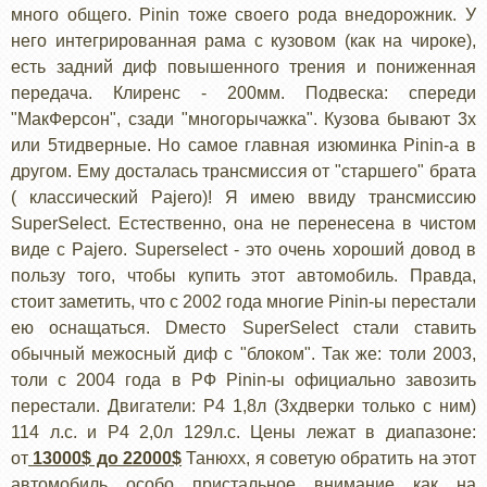
много общего. Pinin тоже своего рода внедорожник. У
него интегрированная рама с кузовом (как на чироке),
есть задний диф повышенного трения и пониженная
передача. Клиренс - 200мм. Подвеска: спереди
"МакФерсон", сзади "многорычажка". Кузова бывают 3х
или 5тидверные. Но самое главная изюминка Pinin-а в
другом. Ему досталась трансмиссия от "старшего" брата
( классический Pajero)! Я имею ввиду трансмиссию
SuperSelect. Естественно, она не перенесена в чистом
виде с Pajero. Superselect - это очень хороший довод в
пользу того, чтобы купить этот автомобиль. Правда,
стоит заметить, что с 2002 года многие Pinin-ы перестали
ею оснащаться. Dместо SuperSelect стали ставить
обычный межосный диф с "блоком". Так же: толи 2003,
толи с 2004 года в РФ Pinin-ы официально завозить
перестали. Двигатели: Р4 1,8л (3хдверки только с ним)
114 л.с. и Р4 2,0л 129л.с. Цены лежат в диапазоне:
от
13000$ до 22000$
Танюхх, я советую обратить на этот
автомобиль особо пристальное внимание как на