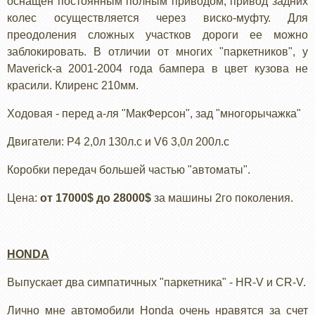
оснащен постоянным полным приводом, привод задних
колес осуществляется через виско-муфту. Для
преодоления сложных участков дороги ее можно
заблокировать. В отличии от многих "паркетников", у
Maverick-а 2001-2004 года бампера в цвет кузова не
красили. Клиренс 210мм.
Ходовая - перед а-ля "МакФерсон", зад "многорычажка"
Двигатели: Р4 2,0л 130л.с и V6 3,0л 200л.с
Коробки передач большей частью "автоматы".
Цена:
от 17000$ до 28000$
за машины 2го поколения.
HONDA
Выпускает два симпатичных "паркетника" - HR-V и CR-V.
Лично мне автомобили Honda очень нравятся за счет