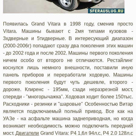
Появилась Grand Vitara в 1998 году, сменив просто
Vitara. Машины бывают с 2мя типами кузовов -
3хдверные и 5тидверные. В интересующий диапазон
(2000-2006г) попадают сразу два поколения этих машин
- до 2002 года и после 2002. Машины первого поколения
ничем особо от второго не отличаются. Рестайлинг
коснулся лишь немного внешности, поставили иную
панель приборов и переработали ходовую. Машины
первого поколения будут чуть дешевле, второго -
дороже. Клиренс - 195мм, сзади неразрезной мост,
спереди - "многорычажка". Ходовая ходит более 150тыс.
Расходники - резинки и "шаровые" Особенностью Витар
является подключаемый полный привод. Все как на
УАЗе - на асфальте машина заднеприводная, но когда
возникает необходимость можно подключить передний
мост.
Двигатели
Grand Vitara: Р4 1,6л 94л.с, Р4 2.0 128л.с