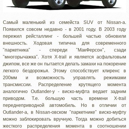
Самый маленький из семейста SUV от Nissan-а.
Появился совсем недавно - в 2001 году. В 2003 году
пережил рейсталлинг - большей частью обновили
внешность. Ходовая типична для современного
"паркетника" - спереди "МакФерсон", сзади
"многорычажка". Хотя X-trail и является асфальтовым
джипом, все же он пытается делать замахи на покорение
легкого бездорожья. Этому способствует клиренс в
200мм и возможность управлять режимами
трансмиссии. Распределение крутящего момента
аналогично Outlander-у - виско-муфта ведает задним
приводом. Т.е. большую часть времени X-trail
переднеприводной автомобиль. Но в отличии от
Outlander-а, в Nissan-овском "паркетнике" виско-муфту
можно заблокировать вручную. Тогда можно добиться
жесткого распределения момента в соотношении