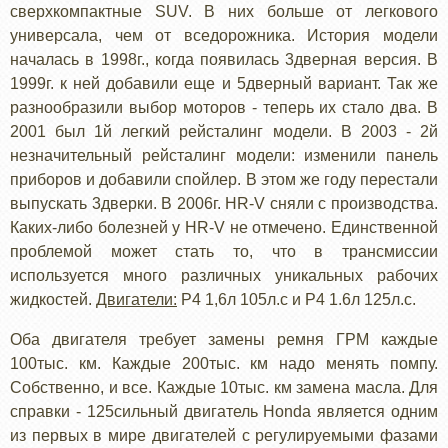
сверхкомпактные SUV. В них больше от легкового
универсала, чем от вседорожника. История модели
началась в 1998г., когда появилась 3дверная версия. В
1999г. к ней добавили еще и 5дверный вариант. Так же
разнообразили выбор моторов - теперь их стало два. В
2001 был 1й легкий рейсталинг модели. В 2003 - 2й
незначительный рейсталинг модели: изменили панель
приборов и добавили спойлер. В этом же году перестали
выпускать 3дверки. В 2006г. HR-V сняли с производства.
Каких-либо болезней у HR-V не отмечено. Единственной
проблемой может стать то, что в трансмиссии
используется много различных уникальных рабочих
жидкостей.
Двигатели:
Р4 1,6л 105л.с и Р4 1.6л 125л.с.
Оба двигателя требует замены ремня ГРМ каждые
100тыс. км. Каждые 200тыс. км надо менять помпу.
Собственно, и все. Каждые 10тыс. км замена масла. Для
справки - 125сильный двигатель Honda является одним
из первых в мире двигателей с регулируемыми фазами