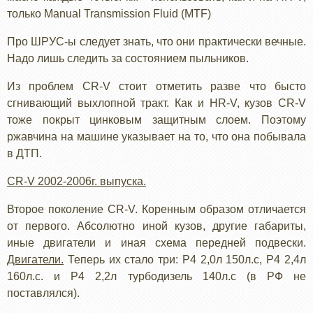
только Manual Transmission Fluid (MTF)
Про ШРУС-ы следует знать, что они практически вечные.
Надо лишь следить за состоянием пыльников.
Из проблем CR-V стоит отметить разве что бысто
сгнивающий выхлопной тракт. Как и HR-V, кузов CR-V
тоже покрыт цинковым защитным слоем. Поэтому
ржавчина на машине указывает на то, что она побывала
в ДТП.
CR-V 2002-2006г. выпуска.
Второе поколение CR-V. Коренным образом отличается
от первого. Абсолютно иной кузов, другие габариты,
иные двигатели и иная схема передней подвески.
Двигатели.
Теперь их стало три: Р4 2,0л 150л.с, Р4 2,4л
160л.с. и Р4 2,2л турбодизель 140л.с (в РФ не
поставлялся).