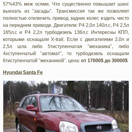
57%43% меж осями. Что существенно повышает шанс
выехать из "засады". Трансмиссия так же позволяет
полностью отключить привод задних колес ездить чисто
на переднем приводе. Двигатели: Р4 2,0л 140л.с, Р4 2,5л
165л.с и Р4 2,2л турбодизель 136л.с Интересны КПП,
которыми оснащали X-trail. Если с двигателями 2,0л и
2,5л шла либо 5тиступенчатая "механика", либо
4хступенчатый "автомат", то турбодизель оснащали
6тиступенчатой "механикой". цена:
от 17000$ до 30000$
Hyundai Santa Fe