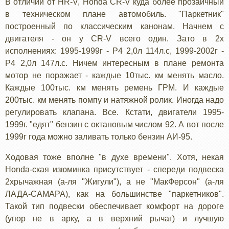
В отличии от HR-V, Honda CR-V куда более прозаичный
в техническом плане автомобиль. "Паркетник"
построенный по классическим канонам. Начнем с
двигателя - он у CR-V всего один. Зато в 2х
исполнениях: 1995-1999г - Р4 2,0л 114л.с, 1999-2002г -
Р4 2,0л 147л.с. Ничем интересным в плане ремонта
мотор не поражает - каждые 10тыс. км менять масло.
Каждые 100тыс. км менять ремень ГРМ. И каждые
200тыс. км менять помпу и натяжной ролик. Иногда надо
регулировать клапана. Все. Кстати, двигатели 1995-
1999г. "едят" бензин с октановым числом 92. А вот после
1999г года можно заливать только бензин АИ-95.
Ходовая тоже вполне "в духе времени". Хотя, некая
Honda-ская изюминка присутствует - спереди подвеска
2хрычажная (а-ля "Жигули"), а не "МакФерсон" (а-ля
ЛАДА-САМАРА), как на большинстве "паркетников".
Такой тип подвески обеспечивает комфорт на дороге
(упор не в арку, а в верхний рычаг) и лучшую