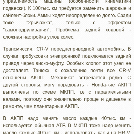
управляемость машины (особенности кинематики
подвески). К 100тыс. км требуется заменить шаровые и
сайлент-блоки. Аммы ходят неопределенно долго. Сзади
тоже "2рычажка", только с эффектом
"самоподруливания". Проблема задней ходовой -
сложная настройка углов колес.
Трансмиссия. CR-V переднеприводной автомобиль. В
случае пробуксовки электроникой подключается задний
привод через виско-муфту. Особых хлопот этот узел не
доставляет. Танюхх, к сожалению почти все CR-V
оснащены АКПП. "Механика" встречается редко. С
другой стороны, могу порадовать - Honda-кие АКПП
выполнены по схеме МКПП, т.е с параллельными
валами, поэтому они значительно проще и дешевле в
ремонте, чем планетарные АКПП.
В АКПП надо менять масло каждые 40тыс. км -
используется обычная ATF. В МКПП тоже надо менять
масло каждые 40тыс. км - использовать, как и на HR-V,