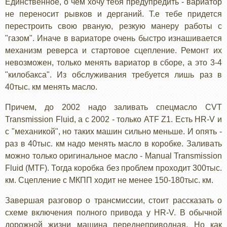
Единственное, о чем хочу тебя предупредить - вариатор
не переносит рывков и дерганий. Т.е тебе придется
перестроить свою рваную, резкую манеру работы с
"газом". Иначе в вариаторе очень быстро изнашивается
механизм реверса и стартовое сцепление. Ремонт их
невозможен, только менять вариатор в сборе, а это 3-4
"килобакса". Из обслуживания требуется лишь раз в
40тыс. км менять масло.
Причем, до 2002 надо заливать спецмасло CVT
Transmission Fluid, а с 2002 - только ATF Z1. Есть HR-V и
с "механикой", но таких машин сильно меньше. И опять -
раз в 40тыс. км надо менять масло в коробке. Заливать
можно только оригинальное масло - Manual Transmission
Fluid (MTF). Тогда коробка без проблем проходит 300тыс.
км. Сцепление с МКПП ходит не менее 150-180тыс. км.
Завершая разговор о трансмиссии, стоит рассказать о
схеме включения полного привода у HR-V. В обычной
дорожной жизни машина переднеприводная. Но как