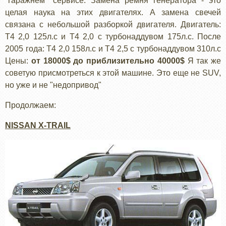
"гаражнем" сервисе. Замена ремня генератора - это
целая наука на этих двигателях. А замена свечей
связана с небольшой разборкой двигателя. Двигатель:
Т4 2,0 125л.с и Т4 2,0 с турбонаддувом 175л.с. После
2005 года: Т4 2,0 158л.с и Т4 2,5 с турбонаддувом 310л.с
Цены:
от 18000$ до приблизительно 40000$
Я так же
советую присмотреться к этой машине. Это еще не SUV,
но уже и не "недопривод"
Продолжаем:
NISSAN X-TRAIL