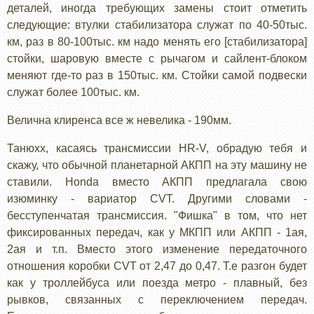
деталей, иногда требующих замены стоит отметить
следующие: втулки стабилизатора служат по 40-50тыс.
км, раз в 80-100тыс. км надо менять его [стабилизатора]
стойки, шаровую вместе с рычагом и сайлент-блоком
меняют где-то раз в 150тыс. км. Стойки самой подвески
служат более 100тыс. км.
Велична клиренса все ж невелика - 190мм.
Танюхх, касаясь трансмиссии HR-V, обрадую тебя и
скажу, что обычной планетарной АКПП на эту машину не
ставили. Honda вместо АКПП предлагала свою
изюминку - вариатор CVT. Другими словами -
бесступенчатая трансмиссия. "Фишка" в том, что нет
фиксированных передач, как у МКПП или АКПП - 1ая,
2ая и т.п. Вместо этого изменение передаточного
отношения коробки CVT от 2,47 до 0,47. Т.е разгон будет
как у троллейбуса или поезда метро - плавный, без
рывков, связанных с переключением передач.