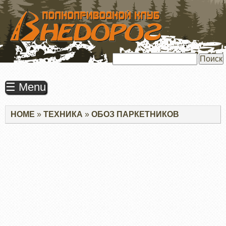
ПЕРЕЙТИ
К
ОСНОВНОМУ
СОДЕРЖАНИЮ
Поиск
☰ Menu
Строка
HOME
ТЕХНИКА
ОБОЗ ПАРКЕТНИКОВ
навигации