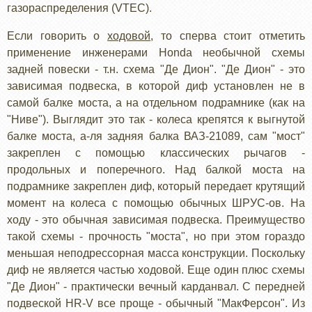
газораспределения (VTEC).
Если говорить о
ходовой
, то сперва стоит отметить
применение инженерами Honda необычной схемы
задней повески - т.н. схема "Де Дион". "Де Дион" - это
зависимая подвеска, в которой диф установлен не в
самой балке моста, а на отдельном подрамнике (как на
"Ниве"). Выглядит это так - колеса крепятся к выгнутой
балке моста, а-ля задняя балка ВАЗ-21089, сам "мост"
закреплен с помощью классических рычагов -
продольных и поперечного. Над балкой моста на
подрамнике закреплен диф, который передает крутящий
момент на колеса с помощью обычных ШРУС-ов. На
ходу - это обычная зависимая подвеска. Преимущество
такой схемы - прочность "моста", но при этом гораздо
меньшая неподрессорная масса конструкции. Поскольку
диф не является частью ходовой. Еще один плюс схемы
"Де Дион" - практически вечный карданвал. С передней
подвеской HR-V все проще - обычный "МакФерсон". Из