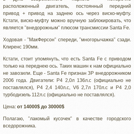
расположенный двигатель, постоянный передний
привод + привод на заднею ось через виско-муфту.
Кстати, виско-муфту можно вручную заблокировать, что
является "внедорожным" плюсом трансмиссии Santa Fe.
Ходовая - "МакФерсон" спереди, "многорычажка" сзади.
Клиренс 190мм.
Кстати, стоит упомянуть, что есть Santa Fe с приводом
только на переднею ось. Таких машин к нам официально
не завозили. Еще - Santa Fe признан ЗР внедорожником
2006 года. Двигатели: Р4 2,0л 136л.с (официально не
поставлялся), Р4 2,4 140л.с, V6 2,7л 170л.с и Р4 2,0
турбодизель 112л.с (официально не поставлялся).
Цена:
от 14000$ до 30000$
Полагаю, "лакомый кусочек" в качестве городского
вседорожника.