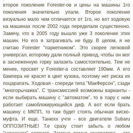
второе поколение Forester-ов и цены на машины 1го
поколения значительно упали. Второе поколение
визуально мало чем отличается от 1го, но вот ходовую
на машинах после 2002 года переделали существенно.
Замечу, что в 2005 году вышло уже 3 поколение этих
машин. Но его я затрагивать не буду. В целом, я не
считаю Forester "паркетником". Это скорее легковой
универсал, которому дали полный привод, чтобы он мог
в заснеженную горку залазить самостоятельно. Тем не
менее, просвет у Forester-а составляет 190мм. А его
бампера не красят в цвет кузова, поэтому нет риска их
поцарапать. Ходовая - спереди типа "МакФерсон", сзади
"многорычажка". С трансмиссией возможны варианты -
если выбирать машину с "автоматом", то в пару с ним
работает самоблокирующийся диф. А вот если брать
машину с МКПП, то там будет стоять обычная виско-
муфта. И еще. Танюхх учти - все двигатели Subaru
ОППОЗИТНЫЕ! Т.е сразу стоит забыть о любом