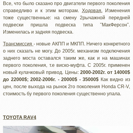
Все, что было сказано про двигатели первого поколения
справедливо и к этим моторам.
Ходовая.
Изменения
тоже существенные: на смену 2рычажной передней
подвески пришла подвеска типа "МакФерсон".
Изменилась и задняя подвеска.
Трансмиссия
- новые АКПП и МКПП. Ничего конкретного
о них сказать не могу. До 2005г. механизм подключения
заднего моста оставался таким же, как и на машинах
первого поколения, т.е виско-муфта. С 2005г. применен
новый кулачковый привод. Цены:
2000-2002г. от 14000$
до 22000$; 2002-2006г. - 20000$ - 35000$
Как видно из
цен, после выхода на рынок 2го поколения Honda CR-V,
стоимость бу первого поколения существенно упала.
TOYOTA RAV4