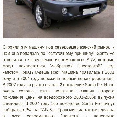
Строили эту машину под североамериканский рынок, к
нам она попадала по "остаточному принципу". Santa Fe
относится к числу немногих компактных SUV, которые
могут похвастаться V-образной "шестеркой" под
капотом. рвать будешь всех. Машина появилась в 2001
году, а в 2004 году пережила первый легкий рейсталинг.
В 2007 году на рынок вышло 2 поколение Santa Fe. И это
очень хорошо, из-за появления машин второго
поколения цены на вседорожного 2001-2006г. выпуска
снизились. В 2007 году 1ое поколение Santa Fe начнут
собирать в РФ, на ТАГаЗ-е. Трансмиссия так же сделана
в духе современного "паркета" - поперечно