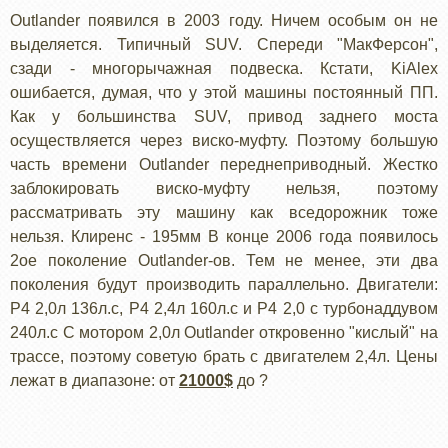
Outlander появился в 2003 году. Ничем особым он не
выделяется. Типичный SUV. Спереди "МакФерсон",
сзади - многорычажная подвеска. Кстати, KiAlex
ошибается, думая, что у этой машины постоянный ПП.
Как у большинства SUV, привод заднего моста
осуществляется через виско-муфту. Поэтому большую
часть времени Outlander переднеприводный. Жестко
заблокировать виско-муфту нельзя, поэтому
рассматривать эту машину как вседорожник тоже
нельзя. Клиренс - 195мм В конце 2006 года появилось
2ое поколение Outlander-ов. Тем не менее, эти два
поколения будут производить параллельно. Двигатели:
Р4 2,0л 136л.с, Р4 2,4л 160л.с и Р4 2,0 с турбонаддувом
240л.с С мотором 2,0л Outlander откровенно "кислый" на
трассе, поэтому советую брать с двигателем 2,4л. Цены
лежат в диапазоне: от
21000$
до ?