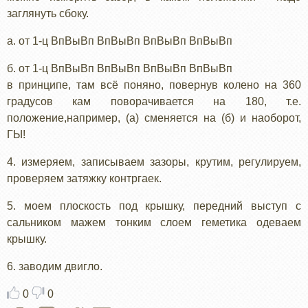
заглянуть сбоку.
а. от 1-ц ВпВыВп ВпВыВп ВпВыВп ВпВыВп
б. от 1-ц ВпВыВп ВпВыВп ВпВыВп ВпВыВп
в принципе, там всё поняно, повернув колено на 360
градусов кам поворачивается на 180, т.е.
положение,например, (а) сменяется на (б) и наоборот,
ГЫ!
4. измеряем, записываем зазоры, крутим, регулируем,
проверяем затяжку контргаек.
5. моем плоскость под крышку, передний выступ с
сальником мажем тонким слоем геметика одеваем
крышку.
6. заводим двигло.
0
0