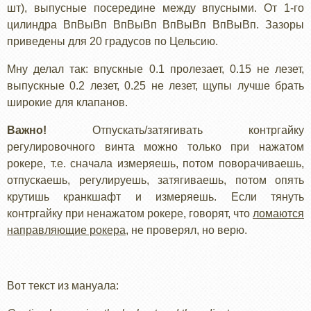
шт), выпусные посередине между впусными. От 1-го
цилиндра ВпВыВп ВпВыВп ВпВыВп ВпВыВп. Зазоры
приведены для 20 градусов по Цельсию.
Мну делал так: впускные 0.1 пролезает, 0.15 не лезет,
выпускные 0.2 лезет, 0.25 не лезет, щупы лучше брать
широкие для клапанов.
Важно!
Отпускать/затягивать контргайку
регулировочного винта можно только при нажатом
рокере, т.е. сначала измеряешь, потом поворачиваешь,
отпускаешь, регулируешь, затягиваешь, потом опять
крутишь кранкшафт и измеряешь. Если тянуть
контргайку при ненажатом рокере, говорят, что
ломаются
направляющие рокера
, не проверял, но верю.
Вот текст из мануала: