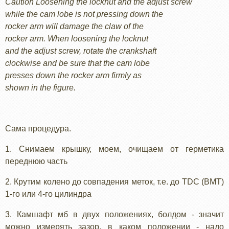
Caution Loosening the locknut and the adjust screw
while the cam lobe is not pressing down the
rocker arm will damage the claw of the
rocker arm. When loosening the locknut
and the adjust screw, rotate the crankshaft
clockwise and be sure that the cam lobe
presses down the rocker arm firmly as
shown in the figure.
Cама процедура.
1. Снимаем крышку, моем, очищаем от герметика
переднюю часть
2. Крутим колено до совпадения меток, т.е. до TDC (ВМТ)
1-го или 4-го цилиндра
3. Камшафт мб в двух положениях, болдом - значит
можно измерять зазор, в каком положении - надо