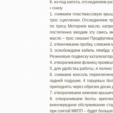
6. из-под капота, отсоединяем р
• снизу
1. снимаем пластмассовую крыш
трос сцепления. Отсоединяем тр
по тросу. Моторное масло, напр
постепенно вводим эту смесь м
масло – трос смазан! Продёргива
2. отвинчиваем пробку, сливаем 
3. освобождаем кабель лямбда з
Резиновую подвеску катализатора
4. отворачиваем фланец промвал
5. для удобства работы, я полно
6. снимаем консоль переключен
задней подушки, 4 торцевых бол
приподнять через обрезок доски 
7. отворачиваем нижнюю крышечк
8. отворачиваем болты крепле
внеочередное обслуживание ста
при снятой МКПП – будет больше 