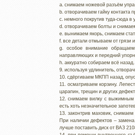
a. снимаем ножевой разъём упра
b. отворачиваем гайку контакта п
c. немного покрутив туда-сюда в
d. отворачиваем болты и снимае
e. вынимаем якорь, снимаем ста
f. все детали отмываем от грязи
g. особое внимание обращаем
направляющих и передний упорн
h. аккуратно собираем всё назад.
9. используя удлинитель, отвора
10. сдёргиваем МКПП назад, опу
11. осматриваем корзину. Лепе
царапин, трещин и других дефект
12. снимаем вилку с выжимным 
есть хоть незначительное запот
13. законтрив маховик, снимаем
При наличии дефектов – замена.
лучше поставить диск от ВАЗ 210
14. при помощи внутреннего съ