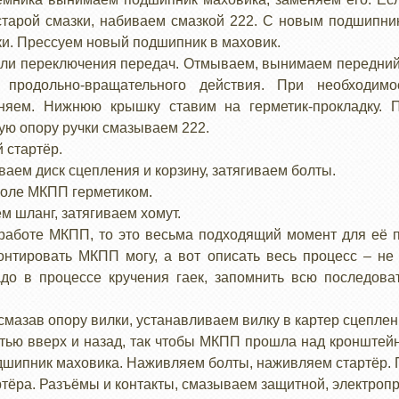
старой смазки, набиваем смазкой 222. С новым подшипни
и. Прессуем новый подшипник в маховик.
оли переключения передач. Отмываем, вынимаем передний 
 продольно-вращательного действия. При необходим
няем. Нижнюю крышку ставим на герметик-прокладку.
ую опору ручки смазываем 222.
 стартёр.
иваем диск сцепления и корзину, затягиваем болты.
коле МКПП герметиком.
м шланг, затягиваем хомут.
к работе МКПП, то это весьма подходящий момент для её 
онтировать МКПП могу, а вот описать весь процесс – не 
адо в процессе кручения гаек, запомнить всю последова
смазав опору вилки, устанавливаем вилку в картер сцеплен
тью вверх и назад, так чтобы МКПП прошла над кронштейн
дшипник маховика. Наживляем болты, наживляем стартёр. 
ртёра. Разъёмы и контакты, смазываем защитной, электроп