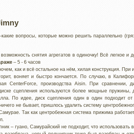
Jimny
какие вопросы, которые можно решить параллельно (гряз
возможность снятия агрегатов в одиночку! Всё легкое и 
араже
– 5 - 6 часов
чем, как и всё остальное на нём, хилая конструкция. При
горит, воняет и быстро кончается. По случаю, в Калифо
ая CenterForce, производства Aisin. При сравнении, д
 диске сцепления используются более мощные пружины, 
алла. По идее, диск сцепления один в один подходит от
 ничего не бывает, пришлось удалить систему центробежно
Самурае. Так как центробежная система прижима работает 
л.
к – гуано, Самурайский не подходит, что использовать в
а разобрана, новый подшипник тоже был разобран и от