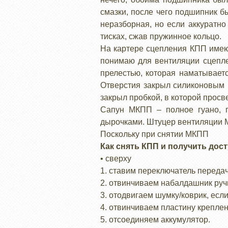
смазки, после чего подшипник б
неразборная, но если аккуратно
тисках, сжав пружинное кольцо.
На картере сцепления КПП имеют
понимаю для вентиляции сцепле
прелестью, которая наматывает
Отверстия закрыл силиконовым г
закрыл пробкой, в которой просв
Сапун МКПП – полное гуано, п
дырочками. Штуцер вентиляции 
Поскольку при снятии МКПП
Как снять КПП и получить дост
• сверху
1. ставим переключатель передач
2. отвинчиваем набалдашник ручк
3. отодвигаем шумку/коврик, если
4. отвинчиваем пластину крепле
5. отсоединяем аккумулятор.