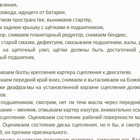
вления,
ровода, идущего от батареи,
 узком пространстве, вынимаем стартёр,
м заднюю крышку с щётками и подшипником,
тор, снимаем планетарный редуктор, снимаем бендикс,
 и старой смазки, дефектуем, смазываем подшипники, валы, 
 на щеточный узел, щётки должны быть достаточной 
ый подшипник,
чиваем болты крепления картера сцепления к двигателю.
скаем передний край вниз, снимаем и вытаскиваем на Божи
стки диафрагмы на установленной корзине сцепления долж
ов.
подшипником, смотрим, нет ли течи масла через передний
евание – меняем, отмываем картер изнутри, внимательно ос
 сцепление. Оцениваем состояние рабочей поверхности ма
 Оцениваем состояние диска сцепления, но я бы, и смотрет
8, он прочнее оригинального.
ёмника вынимаем подшипник маховика, заменяем его. Есл