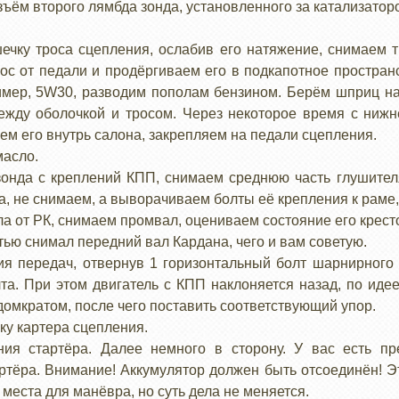
азъём второго лямбда зонда, установленного за катализатор
ечку троса сцепления, ослабив его натяжение, снимаем т
ос от педали и продёргиваем его в подкапотное простран
имер, 5W30, разводим пополам бензином. Берём шприц на 
ежду оболочкой и тросом. Через некоторое время с нижне
ем его внутрь салона, закрепляем на педали сцепления.
масло.
онда с креплений КПП, снимаем среднюю часть глушителя
, не снимаем, а выворачиваем болты её крепления к раме,
а от РК, снимаем промвал, оцениваем состояние его крест
стью снимал передний вал Кардана, чего и вам советую.
ия передач, отвернув 1 горизонтальный болт шарнирного 
та. При этом двигатель с КПП наклоняется назад, по иде
домкратом, после чего поставить соответствующий упор.
у картера сцепления.
ния стартёра. Далее немного в сторону. У вас есть пр
ртёра. Внимание! Аккумулятор должен быть отсоединён! Э
места для манёвра, но суть дела не меняется.