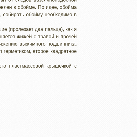
овлен в обойме. По идее, обойма
о, собирать обойму необходимо в
е (пролезает два пальца), как я
няется жижей с травой и прочей
движению выжимного подшипника.
л герметиком, второе квадратное
ого пластмассовой крышечкой с