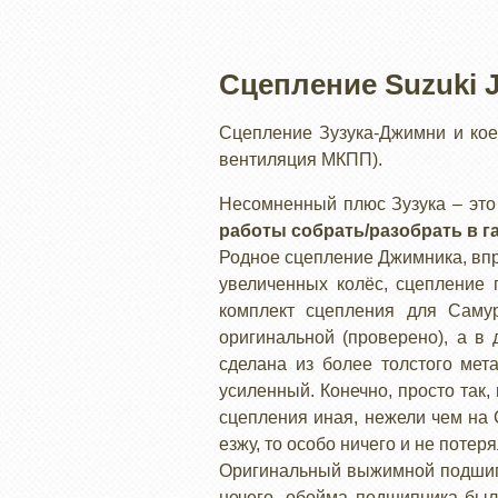
Сцепление Suzuki 
Сцепление Зузука-Джимни и кое-
вентиляция МКПП).
Несомненный плюс Зузука – это 
работы собрать/разобрать в г
Родное сцепление Джимника, впро
увеличенных колёс, сцепление 
комплект сцепления для Самур
оригинальной (проверено), а в
сделана из более толстого мет
усиленный. Конечно, просто так,
сцепления иная, нежели чем на 
езжу, то особо ничего и не потеря
Оригинальный выжимной подшипни
нечего, обойма подшипника был