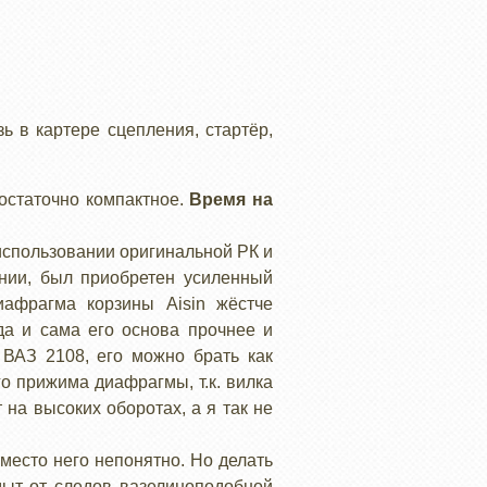
ь в картере сцепления, стартёр,
достаточно компактное.
Время на
 использовании оригинальной РК и
рнии, был приобретен усиленный
иафрагма корзины Aisin жёстче
да и сама его основа прочнее и
 ВАЗ 2108, его можно брать как
го прижима диафрагмы, т.к. вилка
на высоких оборотах, а я так не
место него непонятно. Но делать
мыт от следов вазелиноподобной