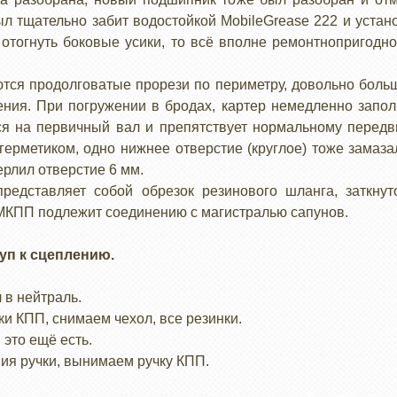
ыл тщательно забит водостойкой MobileGrease 222 и устан
 отогнуть боковые усики, то всё вполне ремонтнопригодн
ся продолговатые прорези по периметру, довольно больши
ния. При погружении в бродах, картер немедленно запол
ся на первичный вал и препятствует нормальному пере
ерметиком, одно нижнее отверстие (круглое) тоже замаза
ерлил отверстие 6 мм.
редставляет собой обрезок резинового шланга, заткнут
МКПП подлежит соединению с магистралью сапунов.
уп к сцеплению.
 в нейтраль.
и КПП, снимаем чехол, все резинки.
 это ещё есть.
ния ручки, вынимаем ручку КПП.