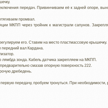
шечку.
реключения передач. Привинчиваем её к задней опоре, вын
ротягиваем промвал.
яции МКПП через тройник к магистрали сапунов. Закрепл
регулируем его. Ставим на место пластмассовую крышечку.
м передний вал Кардана.
лизатор.
о лямбда зонда. Кабель датчика закрепляем на МКПП.
, предварительно смазав опорную поверхность 222.
прочую дребедень.
 первую передачу, пробуем тронуться. При необходимости, 