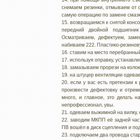
снимаем резинки, отмываем от 
самую операцию по замене смазк
15. возвращаемся к снятой конс
передний двойной подшипник
Осматриваем, дефектуем, заме
набиваем 222. Пластико-резинов
16. ставим на место перебранный
17. используя оправку, устанавл
18. замазываем прорези на коло
19. на штуцер вентиляции одевае
20. если у вас есть претензии 
произвести дефектовку и отрем
много, и главное, это делать н
непрофессионал, увы.
21. одеваем выжимной на вилку, 
22. заводим МКПП её задней час
ПВ вошёл в диск сцепления и по
23. подключаем два провода ста