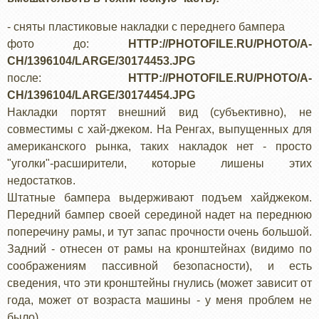
- сняты пластиковые накладки с переднего бампера
фото до:
HTTP://PHOTOFILE.RU/PHOTO/A-
CH/1396104/LARGE/30174453.JPG
после:
HTTP://PHOTOFILE.RU/PHOTO/A-
CH/1396104/LARGE/30174454.JPG
Накладки портят внешний вид (субъективно), не
совместимы с хай-джеком. На Ренгах, выпущенных для
американского рынка, таких накладок нет - просто
"уголки"-расширители, которые лишены этих
недостатков.
Штатные бампера выдерживают подъем хайджеком.
Передний бампер своей серединой надет на переднюю
поперечину рамы, и тут запас прочности очень большой.
Задний - отнесен от рамы на кронштейнах (видимо по
соображениям пассивной безопасности), и есть
сведения, что эти кронштейны гнулись (может зависит от
года, может от возраста машины - у меня проблем не
было).