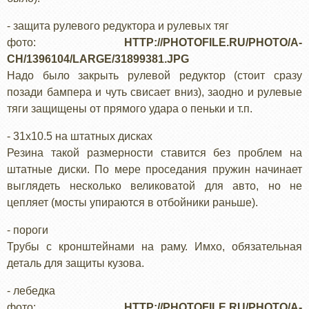
- защита рулевого редуктора и рулевых тяг
фото:
HTTP://PHOTOFILE.RU/PHOTO/A-
CH/1396104/LARGE/31899381.JPG
Надо было закрыть рулевой редуктор (стоит сразу
позади бампера и чуть свисает вниз), заодно и рулевые
тяги защищены от прямого удара о пеньки и т.п.
- 31x10.5 на штатных дисках
Резина такой размерности ставится без проблем на
штатные диски. По мере проседания пружин начинает
выглядеть несколько великоватой для авто, но не
цепляет (мосты упираются в отбойники раньше).
- пороги
Трубы с кронштейнами на раму. Имхо, обязательная
деталь для защиты кузова.
- лебедка
фото:
HTTP://PHOTOFILE.RU/PHOTO/A-