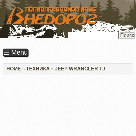
ПЕРЕЙТИ
К
ОСНОВНОМУ
СОДЕРЖАНИЮ
Поиск
☰ Menu
Строка
HOME
ТЕХНИКА
JEEP WRANGLER TJ
навигации