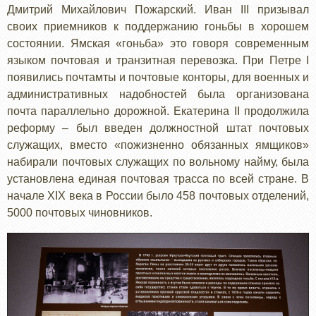
Дмитрий Михайлович Пожарский. Иван III призывал
своих приемников к поддержанию гоньбы в хорошем
состоянии. Ямская «гоньба» это говоря современным
языком почтовая и транзитная перевозка. При Петре I
появились почтамты и почтовые конторы, для военных и
административных надобностей была организована
почта параллельно дорожной. Екатерина II продолжила
реформу – был введен должностной штат почтовых
служащих, вместо «пожизненно обязанных ямщиков»
набирали почтовых служащих по вольному найму, была
установлена единая почтовая трасса по всей стране. В
начале XIX века в России было 458 почтовых отделений,
5000 почтовых чиновников.