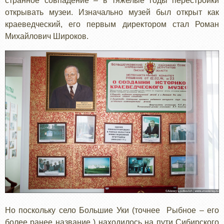
странное совпадение – в тяжелые годы перестройки
открывать музеи. Изначально музей был открыт как
краеведческий, его первым директором стал Роман
Михайлович Широков.
Но поскольку село Большие Уки (точнее Рыбное – его
более ранее название ) находилось на пути Сибирского