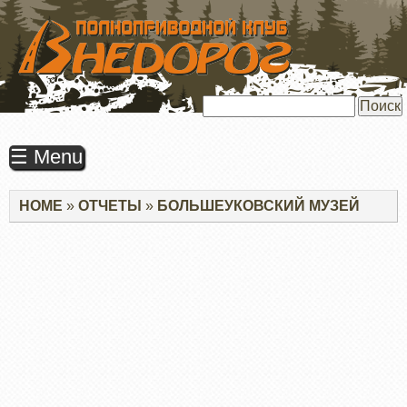
ПЕРЕЙТИ
К
ОСНОВНОМУ
СОДЕРЖАНИЮ
Поиск
☰ Menu
Строка
HOME
ОТЧЕТЫ
БОЛЬШЕУКОВСКИЙ МУЗЕЙ
навигации