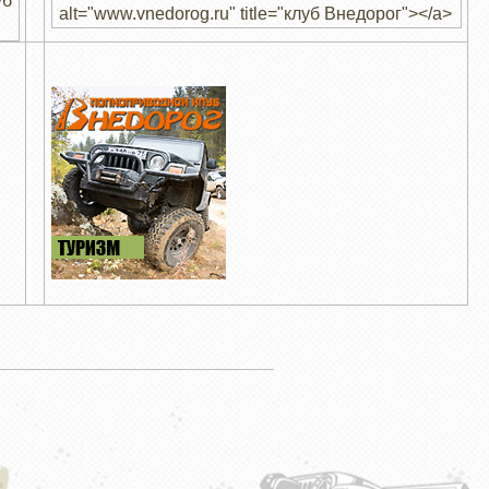
уб
alt="www.vnedorog.ru" title="клуб Внедорог"></a>