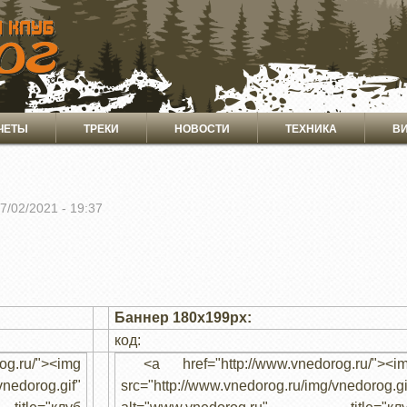
ЧЕТЫ
ТРЕКИ
НОВОСТИ
ТЕХНИКА
В
07/02/2021 - 19:37
Баннер 180x199px:
код:
g.ru/"><img
<a href="http://www.vnedorog.ru/"><i
vnedorog.gif"
src="http://www.vnedorog.ru/img/vnedorog.gi