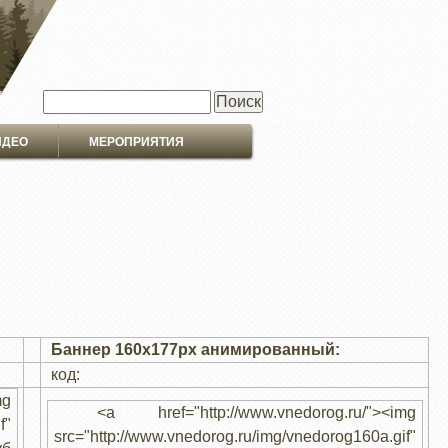
Поиск
ИДЕО
МЕРОПРИЯТИЯ
Баннер 160x177px анимированный:
код:
mg
<a href="http://www.vnedorog.ru/"><img
f"
src="http://www.vnedorog.ru/img/vnedorog160a.gif"