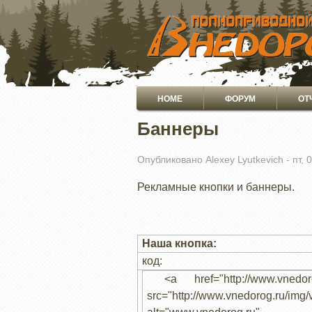
ПЕРЕЙТИ
К
ОСНОВНОМУ
СОДЕРЖАНИЮ
Основная
HOME
ФОРУМ
ОТ
навигация
Баннеры
Опубликовано
Alexey Lyutkevich
-
пт, 
Рекламные кнопки и баннеры.
Наша кнопка:
код:
<a href="http://www.vnedoro
src="http://www.vnedorog.ru/img/