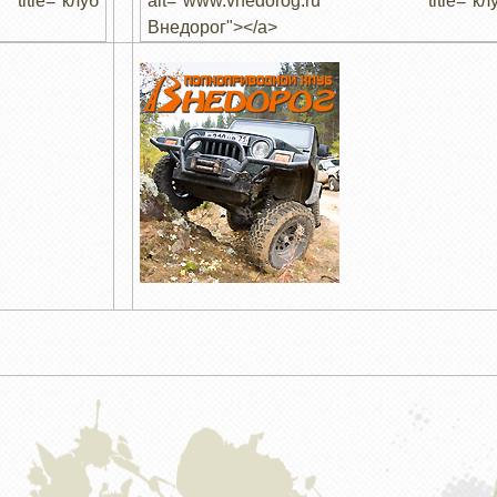
itle="клуб
alt="www.vnedorog.ru" title="кл
Внедорог"></a>