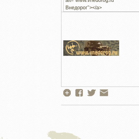
alt="www.vnedorog.ru" t
Внедорог"></a>