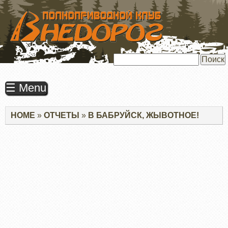
ПЕРЕЙТИ
К
ОСНОВНОМУ
СОДЕРЖАНИЮ
Поиск
☰ Menu
Строка
HOME
ОТЧЕТЫ
В БАБРУЙСК, ЖЫВОТНОЕ!
навигации