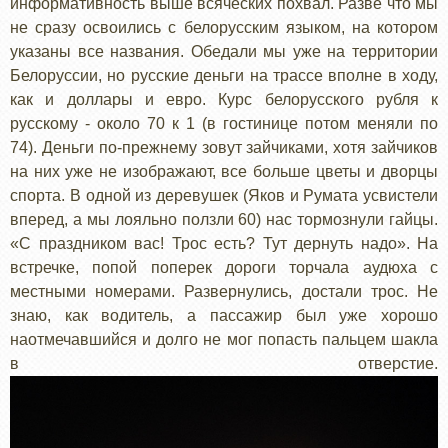
информативность выше всяческих похвал. Разве что мы
не сразу освоились с белорусским языком, на котором
указаны все названия. Обедали мы уже на территории
Белоруссии, но русские деньги на трассе вполне в ходу,
как и доллары и евро. Курс белорусского рубля к
русскому - около 70 к 1 (в гостинице потом меняли по
74). Деньги по-прежнему зовут зайчиками, хотя зайчиков
на них уже не изображают, все больше цветы и дворцы
спорта. В одной из деревушек (Яков и Румата усвистели
вперед, а мы лояльно ползли 60) нас тормознули гайцы.
«С праздником вас! Трос есть? Тут дернуть надо». На
встречке, попой поперек дороги торчала аудюха с
местными номерами. Развернулись, достали трос. Не
знаю, как водитель, а пассажир был уже хорошо
наотмечавшийся и долго не мог попасть пальцем шакла
в отверстие.