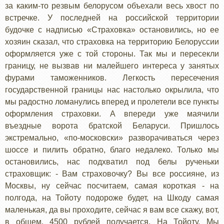
за каким-то резвым белорусом объехали весь хвост по
встречке. У последней на российской территории
будочке с надписью «Страховка» остановились, но ее
хозяин сказал, что страховка на территорию Белоруссии
оформляется уже с той стороны. Так мы и пересекли
границу, не вызвав ни малейшего интереса у занятых
фурами таможенников. Легкость пересечения
государственной границы нас настолько окрылила, что
мы радостно ломанулись вперед и пролетели все пункты
оформления страховки. А впереди уже маячили
въездные ворота братской Беларуси. Пришлось
экстремально, «по-московски» разворачиваться через
шоссе и пилить обратно, благо недалеко. Только мы
остановились, нас подхватил под белы рученьки
страховщик: - Вам страховочку? Вы все россияне, из
Москвы, ну сейчас посчитаем, самая короткая - на
полгода, на Тойоту подороже будет, на Шкоду самая
маленькая, да вы проходите, сейчас я вам все скажу, вот,
в общем, 4500 рублей получается. На Тойоту. Мы