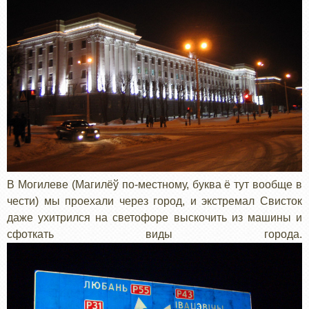
В Могилеве (Магилёў по-местному, буква ё тут вообще в
чести) мы проехали через город, и экстремал Свисток
даже ухитрился на светофоре выскочить из машины и
сфоткать виды города.