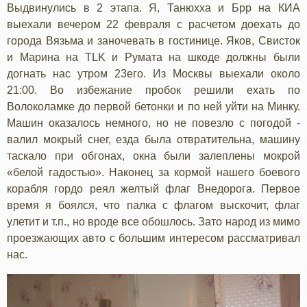
Выдвинулись в 2 этапа. Я, Танюхха и Брр на КИА
выехали вечером 22 февраля с расчетом доехать до
города Вязьма и заночевать в гостинице. Яков, Свисток
и Марина на TLK и Румата на шкоде должны были
догнать нас утром 23его. Из Москвы выехали около
21:00. Во избежание пробок решили ехать по
Волоколамке до первой бетонки и по ней уйти на Минку.
Машин оказалось немного, но не повезло с погодой -
валил мокрый снег, езда была отвратительна, машину
таскало при обгонах, окна были залеплены мокрой
«белой гадостью». Наконец за кормой нашего боевого
корабля гордо реял желтый флаг Внедорога. Первое
время я боялся, что палка с флагом выскочит, флаг
улетит и т.п., но вроде все обошлось. Зато народ из мимо
проезжающих авто с большим интересом рассматривал
нас.