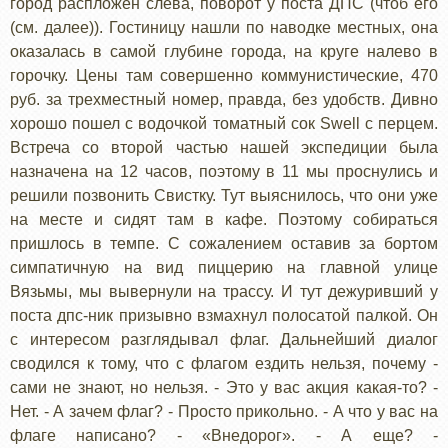
город распложен слева, поворот у поста ДПС (чтоб его
(см. далее)). Гостиницу нашли по наводке местных, она
оказалась в самой глубине города, на круге налево в
горочку. Цены там совершенно коммунистические, 470
руб. за трехместный номер, правда, без удобств. Дивно
хорошо пошел с водочкой томатный сок Swell с перцем.
Встреча со второй частью нашей экспедиции была
назначена на 12 часов, поэтому в 11 мы проснулись и
решили позвонить Свистку. Тут выяснилось, что они уже
на месте и сидят там в кафе. Поэтому собираться
пришлось в темпе. С сожалением оставив за бортом
симпатичную на вид пиццерию на главной улице
Вязьмы, мы вывернули на трассу. И тут дежуривший у
поста дпс-ник призывно взмахнул полосатой палкой. Он
с интересом разглядывал флаг. Дальнейший диалог
сводился к тому, что с флагом ездить нельзя, почему -
сами не знают, но нельзя. - Это у вас акция какая-то? -
Нет. - А зачем флаг? - Просто прикольно. - А что у вас на
флаге написано? - «Внедорог». - А еще? -