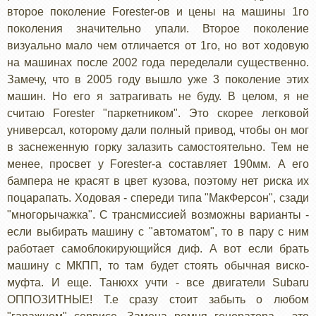
второе поколение Forester-ов и цены на машины 1го
поколения значительно упали. Второе поколение
визуально мало чем отличается от 1го, но вот ходовую
на машинах после 2002 года переделали существенно.
Замечу, что в 2005 году вышло уже 3 поколение этих
машин. Но его я затрагивать не буду. В целом, я не
считаю Forester "паркетником". Это скорее легковой
универсал, которому дали полный привод, чтобы он мог
в заснеженную горку залазить самостоятельно. Тем не
менее, просвет у Forester-а составляет 190мм. А его
бампера не красят в цвет кузова, поэтому нет риска их
поцарапать. Ходовая - спереди типа "МакФерсон", сзади
"многорычажка". С трансмиссией возможны варианты -
если выбирать машину с "автоматом", то в пару с ним
работает самоблокирующийся диф. А вот если брать
машину с МКПП, то там будет стоять обычная виско-
муфта. И еще. Танюхх учти - все двигатели Subaru
ОППОЗИТНЫЕ! Т.е сразу стоит забыть о любом