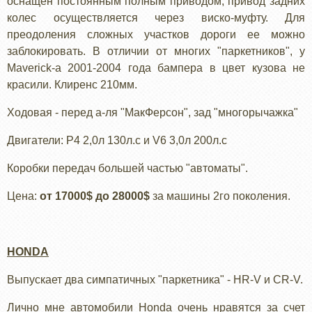
оснащен постоянным полным приводом, привод задних
колес осуществляется через виско-муфту. Для
преодоления сложных участков дороги ее можно
заблокировать. В отличии от многих "паркетников", у
Maverick-а 2001-2004 года бампера в цвет кузова не
красили. Клиренс 210мм.
Ходовая - перед а-ля "МакФерсон", зад "многорычажка"
Двигатели: Р4 2,0л 130л.с и V6 3,0л 200л.с
Коробки передач большей частью "автоматы".
Цена:
от 17000$ до 28000$
за машины 2го поколения.
HONDA
Выпускает два симпатичных "паркетника" - HR-V и CR-V.
Лично мне автомобили Honda очень нравятся за счет