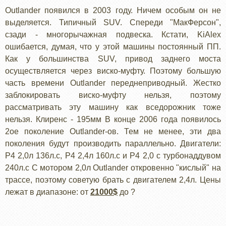
Outlander появился в 2003 году. Ничем особым он не
выделяется. Типичный SUV. Спереди "МакФерсон",
сзади - многорычажная подвеска. Кстати, KiAlex
ошибается, думая, что у этой машины постоянный ПП.
Как у большинства SUV, привод заднего моста
осуществляется через виско-муфту. Поэтому большую
часть времени Outlander переднеприводный. Жестко
заблокировать виско-муфту нельзя, поэтому
рассматривать эту машину как вседорожник тоже
нельзя. Клиренс - 195мм В конце 2006 года появилось
2ое поколение Outlander-ов. Тем не менее, эти два
поколения будут производить параллельно. Двигатели:
Р4 2,0л 136л.с, Р4 2,4л 160л.с и Р4 2,0 с турбонаддувом
240л.с С мотором 2,0л Outlander откровенно "кислый" на
трассе, поэтому советую брать с двигателем 2,4л. Цены
лежат в диапазоне: от
21000$
до ?