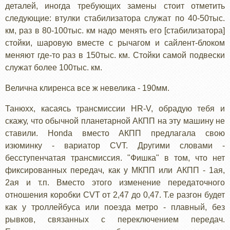
деталей, иногда требующих замены стоит отметить
следующие: втулки стабилизатора служат по 40-50тыс.
км, раз в 80-100тыс. км надо менять его [стабилизатора]
стойки, шаровую вместе с рычагом и сайлент-блоком
меняют где-то раз в 150тыс. км. Стойки самой подвески
служат более 100тыс. км.
Велична клиренса все ж невелика - 190мм.
Танюхх, касаясь трансмиссии HR-V, обрадую тебя и
скажу, что обычной планетарной АКПП на эту машину не
ставили. Honda вместо АКПП предлагала свою
изюминку - вариатор CVT. Другими словами -
бесступенчатая трансмиссия. "Фишка" в том, что нет
фиксированных передач, как у МКПП или АКПП - 1ая,
2ая и т.п. Вместо этого изменение передаточного
отношения коробки CVT от 2,47 до 0,47. Т.е разгон будет
как у троллейбуса или поезда метро - плавный, без
рывков, связанных с переключением передач.