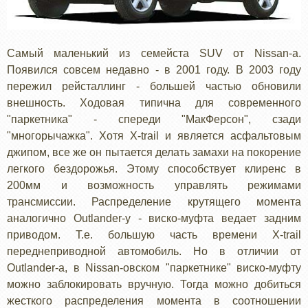
Самый маленький из семейста SUV от Nissan-а.
Появился совсем недавно - в 2001 году. В 2003 году
пережил рейсталлинг - большей частью обновили
внешность. Ходовая типична для современного
"паркетника" - спереди "МакФерсон", сзади
"многорычажка". Хотя X-trail и является асфальтовым
джипом, все же он пытается делать замахи на покорение
легкого бездорожья. Этому способствует клиренс в
200мм и возможность управлять режимами
трансмиссии. Распределение крутящего момента
аналогично Outlander-у - виско-муфта ведает задним
приводом. Т.е. большую часть времени X-trail
переднеприводной автомобиль. Но в отличии от
Outlander-а, в Nissan-овском "паркетнике" виско-муфту
можно заблокировать вручную. Тогда можно добиться
жесткого распределения момента в соотношении