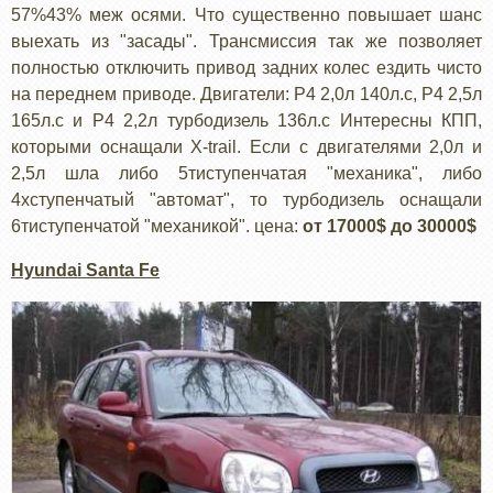
57%43% меж осями. Что существенно повышает шанс
выехать из "засады". Трансмиссия так же позволяет
полностью отключить привод задних колес ездить чисто
на переднем приводе. Двигатели: Р4 2,0л 140л.с, Р4 2,5л
165л.с и Р4 2,2л турбодизель 136л.с Интересны КПП,
которыми оснащали X-trail. Если с двигателями 2,0л и
2,5л шла либо 5тиступенчатая "механика", либо
4хступенчатый "автомат", то турбодизель оснащали
6тиступенчатой "механикой". цена:
от 17000$ до 30000$
Hyundai Santa Fe