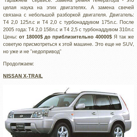
"гаражнем" сервисе. Замена ремня генератора - это
целая наука на этих двигателях. А замена свечей
связана с небольшой разборкой двигателя. Двигатель:
Т4 2,0 125л.с и Т4 2,0 с турбонаддувом 175л.с. После
2005 года: Т4 2,0 158л.с и Т4 2,5 с турбонаддувом 310л.с
Цены:
от 18000$ до приблизительно 40000$
Я так же
советую присмотреться к этой машине. Это еще не SUV,
но уже и не "недопривод"
Продолжаем:
NISSAN X-TRAIL