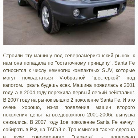
Строили эту машину под североамериканский рынок, к
нам она попадала по "остаточному принципу". Santa Fe
относится к числу немногих компактных SUV, которые
могут похвастаться V-образной "шестеркой" под
капотом. рвать будешь всех. Машина появилась в 2001
году, а в 2004 году пережила первый легкий рейсталинг.
В 2007 году на рынок вышло 2 поколение Santa Fe. И это
очень хорошо, из-за появления машин второго
поколения цены на вседорожного 2001-2006г. выпуска
снизились. В 2007 году 1ое поколение Santa Fe начнут
собирать в РФ, на ТАГаЗ-е. Трансмиссия так же сделана
в духе современного "паркета" - поперечно