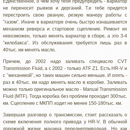
Единственное, о чем хочу тебя предупредить - вариатор
не переносит рывков и дерганий. Т.е тебе придется
перестроить свою рваную, резкую манеру работы с
"газом". Иначе в вариаторе очень быстро изнашивается
механизм реверса и стартовое сцепление. Ремонт их
невозможен, только менять вариатор в сборе, а это 3-4
"килобакса". Из обслуживания требуется лишь раз в
40тыс. км менять масло.
Причем, до 2002 надо заливать спецмасло CVT
Transmission Fluid, а с 2002 - только ATF Z1. Есть HR-V и
с "механикой", но таких машин сильно меньше. И опять -
раз в 40тыс. км надо менять масло в коробке. Заливать
можно только оригинальное масло - Manual Transmission
Fluid (MTF). Тогда коробка без проблем проходит 300тыс.
км. Сцепление с МКПП ходит не менее 150-180тыс. км.
Завершая разговор о трансмиссии, стоит рассказать о
схеме включения полного привода у HR-V. В обычной
дорожной жизни машина переднеприводная. Но как