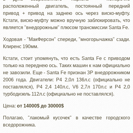
расположенный двигатель, постоянный передний
привод + привод на заднею ось через виско-муфту.
Кстати, виско-муфту можно вручную заблокировать, что
является "внедорожным" плюсом трансмиссии Santa Fe.
Ходовая - "МакФерсон" спереди, "многорычажка" сзади.
Клиренс 190мм.
Кстати, стоит упомянуть, что есть Santa Fe с приводом
только на переднею ось. Таких машин к нам официально
не завозили. Еще - Santa Fe признан ЗР внедорожником
2006 года. Двигатели: Р4 2,0л 136л.с (официально не
поставлялся), Р4 2,4 140л.с, V6 2,7л 170л.с и Р4 2,0
турбодизель 112л.с (официально не поставлялся).
Цена:
от 14000$ до 30000$
Полагаю, "лакомый кусочек" в качестве городского
вседорожника.