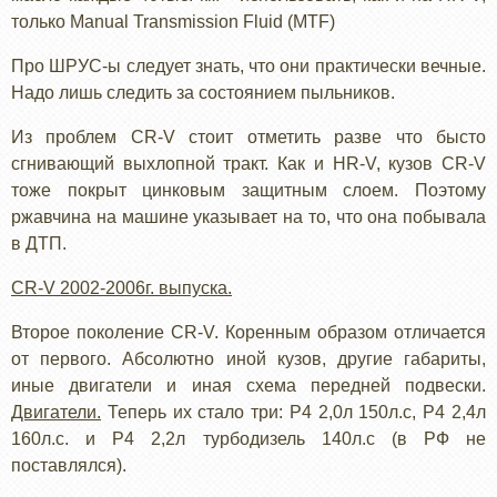
только Manual Transmission Fluid (MTF)
Про ШРУС-ы следует знать, что они практически вечные.
Надо лишь следить за состоянием пыльников.
Из проблем CR-V стоит отметить разве что бысто
сгнивающий выхлопной тракт. Как и HR-V, кузов CR-V
тоже покрыт цинковым защитным слоем. Поэтому
ржавчина на машине указывает на то, что она побывала
в ДТП.
CR-V 2002-2006г. выпуска.
Второе поколение CR-V. Коренным образом отличается
от первого. Абсолютно иной кузов, другие габариты,
иные двигатели и иная схема передней подвески.
Двигатели.
Теперь их стало три: Р4 2,0л 150л.с, Р4 2,4л
160л.с. и Р4 2,2л турбодизель 140л.с (в РФ не
поставлялся).