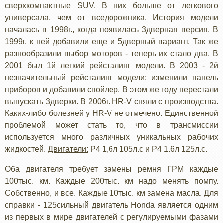
сверхкомпактные SUV. В них больше от легкового
универсала, чем от вседорожника. История модели
началась в 1998г., когда появилась 3дверная версия. В
1999г. к ней добавили еще и 5дверный вариант. Так же
разнообразили выбор моторов - теперь их стало два. В
2001 был 1й легкий рейсталинг модели. В 2003 - 2й
незначительный рейсталинг модели: изменили панель
приборов и добавили спойлер. В этом же году перестали
выпускать 3дверки. В 2006г. HR-V сняли с производства.
Каких-либо болезней у HR-V не отмечено. Единственной
проблемой может стать то, что в трансмиссии
используется много различных уникальных рабочих
жидкостей.
Двигатели:
Р4 1,6л 105л.с и Р4 1.6л 125л.с.
Оба двигателя требует замены ремня ГРМ каждые
100тыс. км. Каждые 200тыс. км надо менять помпу.
Собственно, и все. Каждые 10тыс. км замена масла. Для
справки - 125сильный двигатель Honda является одним
из первых в мире двигателей с регулируемыми фазами