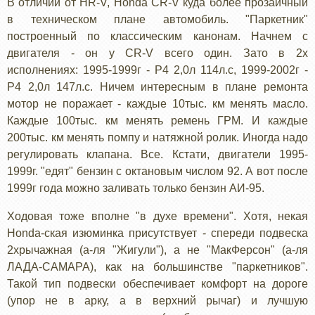
В отличии от HR-V, Honda CR-V куда более прозаичный
в техническом плане автомобиль. "Паркетник"
построенный по классическим канонам. Начнем с
двигателя - он у CR-V всего один. Зато в 2х
исполнениях: 1995-1999г - Р4 2,0л 114л.с, 1999-2002г -
Р4 2,0л 147л.с. Ничем интересным в плане ремонта
мотор не поражает - каждые 10тыс. км менять масло.
Каждые 100тыс. км менять ремень ГРМ. И каждые
200тыс. км менять помпу и натяжной ролик. Иногда надо
регулировать клапана. Все. Кстати, двигатели 1995-
1999г. "едят" бензин с октановым числом 92. А вот после
1999г года можно заливать только бензин АИ-95.
Ходовая тоже вполне "в духе времени". Хотя, некая
Honda-ская изюминка присутствует - спереди подвеска
2хрычажная (а-ля "Жигули"), а не "МакФерсон" (а-ля
ЛАДА-САМАРА), как на большинстве "паркетников".
Такой тип подвески обеспечивает комфорт на дороге
(упор не в арку, а в верхний рычаг) и лучшую