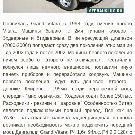
Появилась Grand Vitara в 1998 году, сменив просто
Vitara. Машины бывают с 2мя типами кузовов -
3хдверные и 5тидверные. В интересующий диапазон
(2000-2006г) попадают сразу два поколения этих машин
- до 2002 года и после 2002. Машины первого поколения
ничем особо от второго не отличаются. Рестайлинг
коснулся лишь немного внешности, поставили иную
панель приборов и переработали ходовую. Машины
первого поколения будут чуть дешевле, второго -
дороже. Клиренс - 195мм, сзади неразрезной мост,
спереди - "многорычажка". Ходовая ходит более 150тыс.
Расходники - резинки и "шаровые" Особенностью Витар
является подключаемый полный привод. Все как на
УАЗе - на асфальте машина заднеприводная, но когда
возникает необходимость можно подключить передний
мост.
Двигатели
Grand Vitara: Р4 1,6л 94л.с, Р4 2.0 128л.с