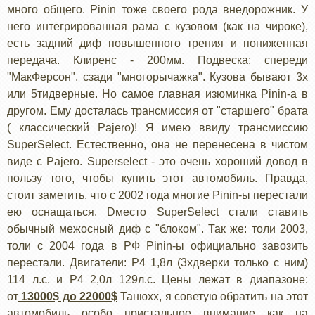
много общего. Pinin тоже своего рода внедорожник. У
него интегрированная рама с кузовом (как на чироке),
есть задний диф повышенного трения и пониженная
передача. Клиренс - 200мм. Подвеска: спереди
"МакФерсон", сзади "многорычажка". Кузова бывают 3х
или 5тидверные. Но самое главная изюминка Pinin-а в
другом. Ему досталась трансмиссия от "старшего" брата
( классический Pajero)! Я имею ввиду трансмиссию
SuperSelect. Естественно, она не перенесена в чистом
виде с Pajero. Superselect - это очень хороший довод в
пользу того, чтобы купить этот автомобиль. Правда,
стоит заметить, что с 2002 года многие Pinin-ы перестали
ею оснащаться. Dместо SuperSelect стали ставить
обычный межосный диф с "блоком". Так же: толи 2003,
толи с 2004 года в РФ Pinin-ы официально завозить
перестали. Двигатели: Р4 1,8л (3хдверки только с ним)
114 л.с. и Р4 2,0л 129л.с. Цены лежат в диапазоне:
от
13000$ до 22000$
Танюхх, я советую обратить на этот
автомобиль особо пристальное внимание как на