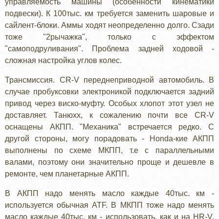
управляемость машины (особенности кинематики
подвески). К 100тыс. км требуется заменить шаровые и
сайлент-блоки. Аммы ходят неопределенно долго. Сзади
тоже "2рычажка", только с эффектом
"самоподруливания". Проблема задней ходовой -
сложная настройка углов колес.
Трансмиссия. CR-V переднеприводной автомобиль. В
случае пробуксовки электроникой подключается задний
привод через виско-муфту. Особых хлопот этот узел не
доставляет. Танюхх, к сожалению почти все CR-V
оснащены АКПП. "Механика" встречается редко. С
другой стороны, могу порадовать - Honda-кие АКПП
выполнены по схеме МКПП, т.е с параллельными
валами, поэтому они значительно проще и дешевле в
ремонте, чем планетарные АКПП.
В АКПП надо менять масло каждые 40тыс. км -
используется обычная ATF. В МКПП тоже надо менять
масло каждые 40тыс. км - использовать, как и на HR-V,