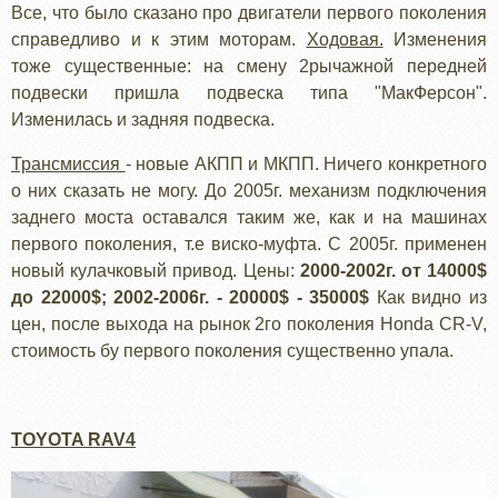
Все, что было сказано про двигатели первого поколения
справедливо и к этим моторам.
Ходовая.
Изменения
тоже существенные: на смену 2рычажной передней
подвески пришла подвеска типа "МакФерсон".
Изменилась и задняя подвеска.
Трансмиссия
- новые АКПП и МКПП. Ничего конкретного
о них сказать не могу. До 2005г. механизм подключения
заднего моста оставался таким же, как и на машинах
первого поколения, т.е виско-муфта. С 2005г. применен
новый кулачковый привод. Цены:
2000-2002г. от 14000$
до 22000$; 2002-2006г. - 20000$ - 35000$
Как видно из
цен, после выхода на рынок 2го поколения Honda CR-V,
стоимость бу первого поколения существенно упала.
TOYOTA RAV4