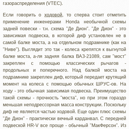
газораспределения (VTEC).
Если говорить о
ходовой
, то сперва стоит отметить
применение инженерами Honda необычной схемы
задней повески - т.н. схема "Де Дион". "Де Дион" - это
зависимая подвеска, в которой диф установлен не в
самой балке моста, а на отдельном подрамнике (как на
"Ниве"). Выглядит это так - колеса крепятся к выгнутой
балке моста, а-ля задняя балка ВАЗ-21089, сам "мост"
закреплен с помощью классических рычагов -
продольных и поперечного. Над балкой моста на
подрамнике закреплен диф, который передает крутящий
момент на колеса с помощью обычных ШРУС-ов. На
ходу - это обычная зависимая подвеска. Преимущество
такой схемы - прочность "моста", но при этом гораздо
меньшая неподрессорная масса конструкции. Поскольку
диф не является частью ходовой. Еще один плюс схемы
"Де Дион" - практически вечный карданвал. С передней
подвеской HR-V все проще - обычный "МакФерсон". Из