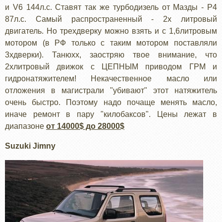
и V6 144л.с. Ставят так же турбодизель от Мазды - Р4
87л.с. Самый распространенный - 2х литровый
двигатель. Но трехдверку можно взять и с 1,6литровым
мотором (в РФ только с таким мотором поставляли
3хдверки). Танюхх, заостряю твое внимание, что
2хлитровый движок с ЦЕПНЫМ приводом ГРМ и
гидронатяжителем! Некачественное масло или
отложения в магистрали "убивают" этот натяжитель
очень быстро. Поэтому надо почаще менять масло,
иначе ремонт в пару "килобаксов". Цены лежат в
диапазоне
от 14000$ до 28000$
Suzuki Jimny