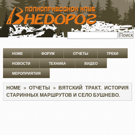
ПЕРЕЙТИ
К
ОСНОВНОМУ
СОДЕРЖАНИЮ
Поиск
Основная
HOME
ФОРУМ
ОТЧЕТЫ
ТРЕКИ
навигация
НОВОСТИ
ТЕХНИКА
ВИДЕО
МЕРОПРИЯТИЯ
Строка
HOME
ОТЧЕТЫ
ВЯТСКИЙ ТРАКТ. ИСТОРИЯ
навигации
СТАРИННЫХ МАРШРУТОВ И СЕЛО БУШНЕВО.