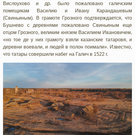
Вислоухово и др. было пожаловано галичским
помещикам Василию и Ивану Карандашевым
(Свиньиным). В грамоте Грозного подтверждается, что
Бушнево с деревнями пожаловано Свиньиным еще
отцом Грозного, великим князем Василием Ивановичем,
«но тое де у них грамоту взяли казанские татаровя, и
деревни воевали, и людей в полон поимали». Известно,
что татары совершили набег на Галич в 1522 г.