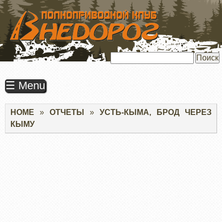
ПЕРЕЙТИ
К
ОСНОВНОМУ
СОДЕРЖАНИЮ
Поиск
☰ Menu
Строка
HOME
ОТЧЕТЫ
УСТЬ-КЫМА, БРОД ЧЕРЕЗ
навигации
КЫМУ