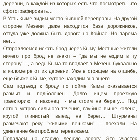
деревни, в каждой из которых есть что посмотреть, что
сфотографировать…
В Усть-Кыме видим место бывшей переправы. На другой
стороне Мезени даже находится база дорожников,
оттуда уже должна быть дорога на Койнас. Но парома
нет…
Отправляемся искать брод через Кыму. Местные жители
ничего про брод не знают – "да мы не ездим в ту
сторону" –, а ведь Кыма-то впадает в Мезень буквально
в километре от их деревни. Уже в стоящем на отшибе,
еще ближе к Кыме, хуторе находим знающего.
Сам подъезд к броду по пойме Кымы оказывается
размыт и подболочен. Долго ищем проезжую
траекторию, и наконец - мы стоим на берегу… Под
сотню метров сильного течения, глубина выше колена,
крутой глинистый выезд на берег… Штурманы
размечают реку "живыми вешками" – поехали. На
удивление без проблем переезжаем.
Попадаем на старую лесную дорогу. Это участок