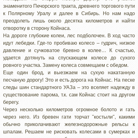
знаменитого Печорского тракта, древнего торгового пути
к Полярному Уралу и далее в Сибирь. Но нам надо
преодолеть лишь около десятка километров и найти
отворотку в сторону Койнаса.
На дороге глубокие колеи, лес подболочен. В ход часто
идут лебедки. Где-то пробиваю колесо – гудрич, низкое
давление и сучковатое бревно в колее… К счастью,
удается дотянуть на спускающем колесе до сухого
ровного участка. Замену колеса совмещаем с обедом.
Еще один брод, и выезжаем на сухую накатанную
песчаную дорогу! Это и есть дорога на Койнас. На песке
следы шин стандартного УАЗа – это вселяет надежду в
существование парома, т.к. сам Койнас стоит на другом
берегу.
Через несколько километров огромное болото и гать
через него. Из бревен гати торчат "костыли", какими
обычно приколачивают железнодорожные рельсы к
шпалам. Решаем не рисковать колесами в сумерках и