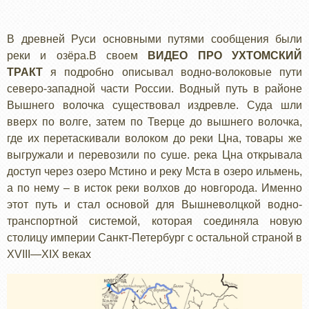
В древней Руси основными путями сообщения были
реки и озёра.В своем
ВИДЕО ПРО УХТОМСКИЙ
ТРАКТ
я подробно описывал водно-волоковые пути
северо-западной части России. Водный путь в районе
Вышнего волочка существовал издревле. Суда шли
вверх по волге, затем по Тверце до вышнего волочка,
где их перетаскивали волоком до реки Цна, товары же
выгружали и перевозили по суше. река Цна открывала
доступ через озеро Мстино и реку Мста в озеро ильмень,
а по нему – в исток реки волхов до новгорода. Именно
этот путь и стал основой для Вышневолцкой водно-
транспортной системой, которая соединяла новую
столицу империи Санкт-Петербург с остальной страной в
XVIII—XIX веках