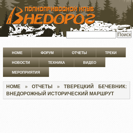
ПЕРЕЙТИ
К
ОСНОВНОМУ
СОДЕРЖАНИЮ
Поиск
Основная
HOME
ФОРУМ
ОТЧЕТЫ
ТРЕКИ
навигация
НОВОСТИ
ТЕХНИКА
ВИДЕО
МЕРОПРИЯТИЯ
Строка
HOME
ОТЧЕТЫ
ТВЕРЕЦКИЙ БЕЧЕВНИК:
навигации
ВНЕДОРОЖНЫЙ ИСТОРИЧЕСКИЙ МАРШРУТ