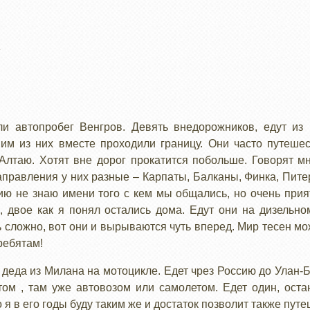
и автопробег Венгров. Девять внедорожников, едут из
ним из них вместе проходили границу. Они часто путешес
Алтаю. Хотят вне дорог прокатится побольше. Говорят 
аправления у них разные – Карпаты, Балканы, Финка, Пите
ю не знаю имени того с кем мы общались, но очень прият
, двое как я понял остались дома. Едут они на дизельно
ь сложно, вот они и вырываются чуть вперед. Мир тесен м
ребятам!
деда из Милана на мотоцикле. Едет чрез Россию до Улан-Б
том , там уже автовозом или самолетом. Едет один, оста
 я в его годы буду таким же и достаток позволит также путе