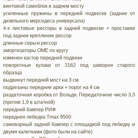
винтовой самоблок в заднем мосту
усиленные пружины в передней подвеске (задние от
дизельного мерседеса универсала)
4-х листовые рессоры в задней подвеске + проставки
под заднее крепление рессор
длинные серьги рессор
амортизаторы OME по кругу
изменен кастор передней подвеки
поворотные кулаки от 3162 под шкворня старого
образца
выдвинут передний мост на 3 см
подрезаны передние арки + порог на 4 см
раздаточная коробка от Вольди. Передаточное число 3,3
(против 1,9 в штатной)
передний бампер РИФ
переднея лебедка Tmax 9500
самоварный задний бампер с площадкой под лебедку и
двумя калитками (фото были на сайте)