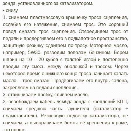
зонда, установленного за катализатором.
• снизу
1. снимаем пластмассовую крышечку троса сцепления,
ослабив его натяжение, снимаем трос. Это хороший
повод смазать трос сцепления. Отсоединяем трос от
педали и продёргиваем его в подкапотное пространство,
защитную резинку сдвигаем по тросу. Моторное масло,
например, 5W30, разводим пополам бензином. Берём
шприц на 10 – 20 кубов с толстой иглой и постепенно
вводим эту смесь между оболочкой и тросом. Через
некоторое время с нижнего конца троса начинает капать
масло – трос смазан! Продёргиваем его внутрь салона,
закрепляем на педали сцепления.
2. отвинчиваем пробку, сливаем масло.
3. освобождаем кабель лямбда зонда с креплений КПП,
снимаем среднюю часть глушителя (катализатор +
пламегаситель). Резиновую подвеску катализатора, не
снимаем, а выворачиваем болты её крепления к раме,
это проще.