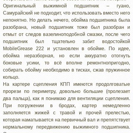
Оригинальный выжимной подшипник – гуано,
Самурайский не подходит, что использовать вместо него
непонятно. Но делать нечего, обойма подшипника была
разобрана, новый подшипник тоже был разобран и
отмыт от следов вазелиноподобной смазки, после чего
подшипник был тщательно забит водостойкой
MobileGrease 222 и установлен в обойме. По идее,
обойма неразборная, но если аккуратно отогнуть
боковые усики, то всё вполне ремонтнопригодно,
собирать обойму необходимо в тисках, сжав пружинное
кольцо.
На картере сцепления КПП имеются продолговатые
прорези по периметру, довольно большие (пролезает
два пальца), как я понимаю для вентиляции сцепления.
При погружении в бродах, картер немедленно
заполняется жижей с травой и прочей прелестью,
которая наматывается на первичный вал и препятствует
нормальному передвижению выжимного подшипника.