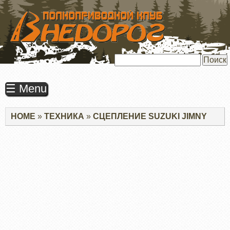
ПЕРЕЙТИ
К
ОСНОВНОМУ
СОДЕРЖАНИЮ
Поиск
☰ Menu
Строка
HOME
ТЕХНИКА
СЦЕПЛЕНИЕ SUZUKI JIMNY
навигации