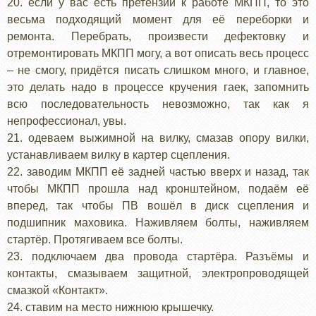
20. если у вас есть претензии к работе МКПП, то это
весьма подходящий момент для её переборки и
ремонта. Перебрать, произвести дефектовку и
отремонтировать МКПП могу, а вот описать весь процесс
– не смогу, придётся писать слишком много, и главное,
это делать надо в процессе кручения гаек, запомнить
всю последовательность невозможно, так как я
непрофессионал, увы.
21. одеваем выжимной на вилку, смазав опору вилки,
устанавливаем вилку в картер сцепления.
22. заводим МКПП её задней частью вверх и назад, так
чтобы МКПП прошла над кронштейном, подаём её
вперед, так чтобы ПВ вошёл в диск сцепления и
подшипник маховика. Наживляем болты, наживляем
стартёр. Протягиваем все болты.
23. подключаем два провода стартёра. Разъёмы и
контакты, смазываем защитной, электропроводящей
смазкой «Контакт».
24. ставим на место нижнюю крышечку.