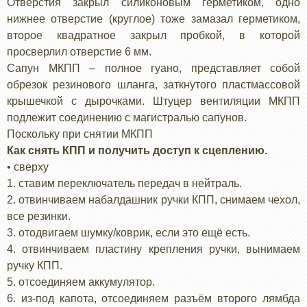
Отверстия закрыл силиконовым герметиком, одно
нижнее отверстие (круглое) тоже замазал герметиком,
второе квадратное закрыл пробкой, в которой
просверлил отверстие 6 мм.
Сапун МКПП – полное гуано, представляет собой
обрезок резинового шланга, заткнутого пластмассовой
крышечкой с дырочками. Штуцер вентиляции МКПП
подлежит соединению с магистралью сапунов.
Поскольку при снятии МКПП
Как снять КПП и получить доступ к сцеплению.
• сверху
1. ставим переключатель передач в нейтраль.
2. отвинчиваем набалдашник ручки КПП, снимаем чехол,
все резинки.
3. отодвигаем шумку/коврик, если это ещё есть.
4. отвинчиваем пластину крепления ручки, вынимаем
ручку КПП.
5. отсоединяем аккумулятор.
6. из-под капота, отсоединяем разъём второго лямбда