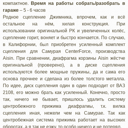
компактное.
Время на работы собрать/разобрать в
гараже
– 5 - 6 часов
Родное сцепление Джимника, впрочем, как и всё
остальное на нём, хилая конструкция. При
использовании оригинальной РК и увеличенных колёс,
сцепление горит, воняет и быстро кончается. По случаю,
в Калифорнии, был приобретен усиленный комплект
сцепления для Самурая CenterForce, производства
Aisin. При сравнении, диафрагма корзины Aisin жёстче
оригинальной (проверено), а в диске сцепления
используются более мощные пружины, да и сама его
основа прочнее и сделана из более толстого металла.
По идее, диск сцепления один в один подходит от ВАЗ
2108, его можно брать как усиленный. Конечно, просто
так, ничего не бывает, пришлось удалить систему
центробежного прижима диафрагмы, т.к. вилка
сцепления иная, нежели чем на Самурае. Так как
центробежная система прижима работает на высоких
оборотах, а я так не езжу, то особо ничего и не потерял.