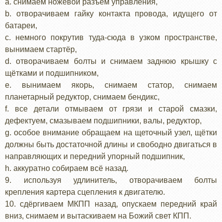
a. снимаем ножевой разъём управления,
b. отворачиваем гайку контакта провода, идущего от
батареи,
c. немного покрутив туда-сюда в узком пространстве,
вынимаем стартёр,
d. отворачиваем болты и снимаем заднюю крышку с
щётками и подшипником,
e. вынимаем якорь, снимаем статор, снимаем
планетарный редуктор, снимаем бендикс,
f. все детали отмываем от грязи и старой смазки,
дефектуем, смазываем подшипники, валы, редуктор,
g. особое внимание обращаем на щеточный узел, щётки
должны быть достаточной длины и свободно двигаться в
направляющих и передний упорный подшипник,
h. аккуратно собираем всё назад.
9. используя удлинитель, отворачиваем болты
крепления картера сцепления к двигателю.
10. сдёргиваем МКПП назад, опускаем передний край
вниз, снимаем и вытаскиваем на Божий свет КПП.