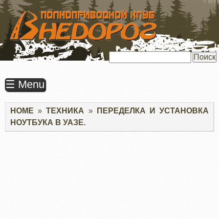
ПЕРЕЙТИ
К
ОСНОВНОМУ
СОДЕРЖАНИЮ
Поиск
☰ Menu
Строка
HOME
ТЕХНИКА
ПЕРЕДЕЛКА И УСТАНОВКА
навигации
НОУТБУКА В УАЗЕ.