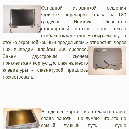
Основной изюминкой решения
является переворот экрана на 180
градусов. Ноутбук абсолютно
стандартный, штатно экран только
окибался как у книги. Разбираем ноут, в
стенке экранной крышки проделывем 2 отверст
ия, через
них выводим шлейфы ЖК дисплея.
Заьем двустроним скочем
приклеиваем корпус дисплея на место
клавиатуры - клавиатурой пришлось
пожертвовать.
Я сделал
каркас из стеклоткстолиа,
спаяв панели - но думаю что это не
самый лучший путь - луше