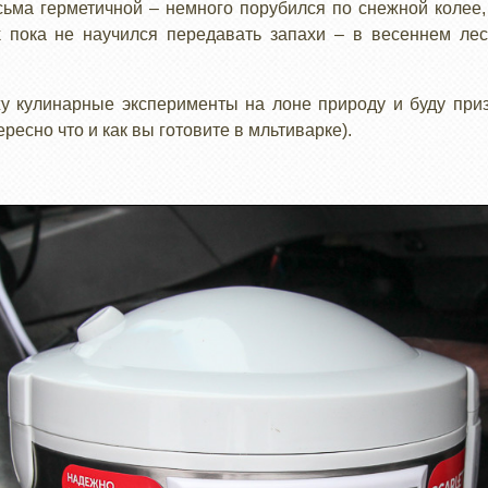
ьма герметичной – немного порубился по снежной колее,
k пока не научился передавать запахи – в весеннем ле
 кулинарные эксперименты на лоне природу и буду при
ресно что и как вы готовите в мльтиварке).