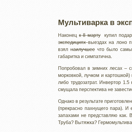
Мультиварка в экс
Наконец
к 8 марту
купил пода
экспедициях
выездах на лоно п
взял
наилучшее
что было самым
габаритка и симпатична.
Попробовал в зимних лесах – с
морковкой, лучком и картошкой)
либо трудозатрат. Инвертор 1.5
смущала перспектива не завести
Однако в результате приготовле
(прекрасно пахнущего пара). И
запахами не представляю как. 
Труба? Вытяжка? Гермомультива