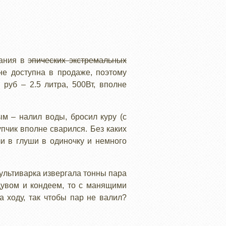
вания в
эпических экстремальных
е доступна в продаже, поэтому
руб – 2.5 литра, 500Вт, вполне
м – налил воды, бросил куру (с
упчик вполне сварился. Без каких
ли в глуши в одиночку и немного
ультиварка извергала тонны пара
дувом и кондеем, то с манящими
 ходу, так чтобы пар не валил?