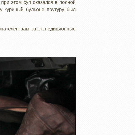
 при этом суп оказался в полной
су куриный бульоне
поутуру
был
знателен вам за экспедиционные