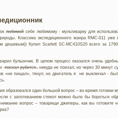
педиционник
рок
любимой
себе любимому - мультиварку для использо
рироды. Классика экспедиционного жанра RMC-011 уже н
 дешевым)) Купил Scarlett SC-MC410S20 всего за 1790 
варил бульончик. В целом процесс оказался очень удобны
 и
поехал рубится..
никуда не поехал, но через 30 минут с
 кв «не пищал», тянул, но двигатель я не выключал - бы
сь.
ния образовался один большой вопрос – во время готовки м
 если с запотеванием стекол можно было бы бороться об
Внимание вопрос – товарищи джиперы, как вы готовите на
рка?