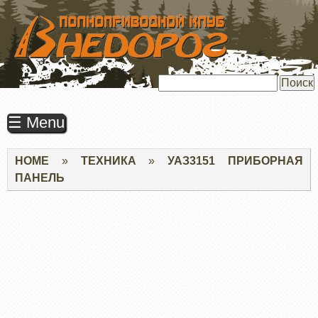
ПЕРЕЙТИ
К
ОСНОВНОМУ
СОДЕРЖАНИЮ
Поиск
☰ Menu
Строка
HOME
ТЕХНИКА
УАЗ3151 ПРИБОРНАЯ
навигации
ПАНЕЛЬ