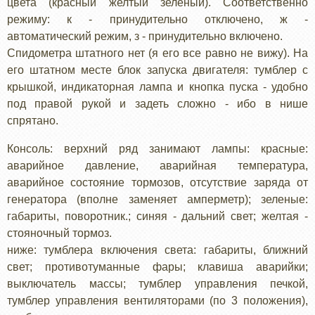
цвета (красный желтый зеленый). Соответственно
режиму: к - принудительно отключено, ж -
автоматический режим, з - принудительно включено.
Спидометра штатного нет (я его все равно не вижу). На
его штатном месте блок запуска двигателя: тумблер с
крышкой, индикаторная лампа и кнопка пуска - удобно
под правой рукой и задеть сложно - ибо в нише
спрятано.
Консоль: верхний ряд занимают лампы: красные:
аварийное давление, аварийная температура,
аварийное состояние тормозов, отсутствие заряда от
генератора (вполне заменяет амперметр); зеленые:
габариты, поворотник.; синяя - дальний свет; желтая -
стояночный тормоз.
ниже: тумблера включения света: габариты, ближний
свет; противотуманные фары; клавиша аварийки;
выключатель массы; тумблер управления печкой,
тумблер управления вентиляторами (по 3 положения),