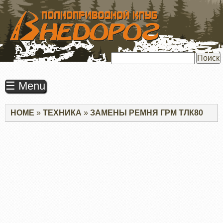
ПЕРЕЙТИ
К
ОСНОВНОМУ
СОДЕРЖАНИЮ
Поиск
☰ Menu
Строка
HOME
ТЕХНИКА
ЗАМЕНЫ РЕМНЯ ГРМ ТЛК80
навигации