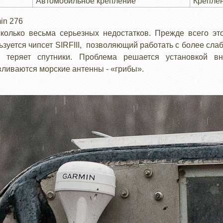
Автомобильное крепление
Креплен
min 276
сколько весьма серьезных недостатков. Прежде всего эт
зуется чипсет SIRFIII, позволяющий работать с более сла
о теряет спутники. Проблема решается установкой в
ливаются морские антенны - «грибы».