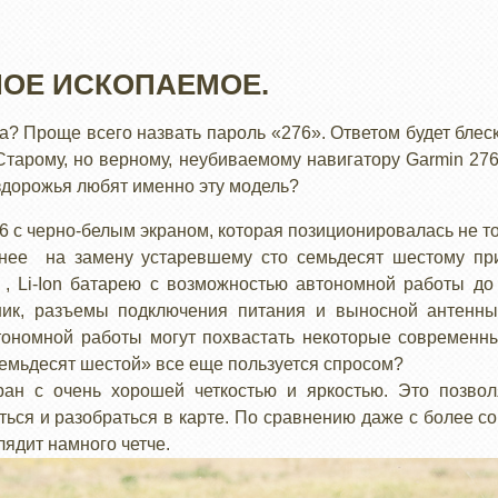
ЗНОЕ ИСКОПАЕМОЕ.
? Проще всего назвать пароль «276». Ответом будет блеск
 Старому, но верному, неубиваемому навигатору Garmin 27
здорожья любят именно эту модель?
6 с черно-белым экраном, которая позиционировалась не то
ее на замену устаревшему сто семьдесят шестому при
, Li-Ion батарею с возможностью автономной работы до
ник, разъемы подключения питания и выносной антенн
ономной работы могут похвастать некоторые современны
семьдесят шестой» все еще пользуется спросом?
ран с очень хорошей четкостью и яркостью. Это позвол
ться и разобраться в карте. По сравнению даже с более 
лядит намного четче.