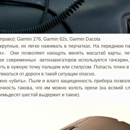
право): Garmin 276, Garmin 62s, Garmin Dacota
– крупные, их легко нажимать в перчатках. На переднюю
к». Они позволяют наощупь менять масштаб карты, п
ве современных автонавигаторов используется тачскрин, 
уть в нужную точку пальцем или стилусом. Попасть точно 
влекаться от дороги в такой ситуации опасно.
ожно «убить». Пыле и влаго защищенность прибора позвол
чность такова, что им можно колоть орехи (на всякий сл
 семьдесят шестой выдержит и такое).