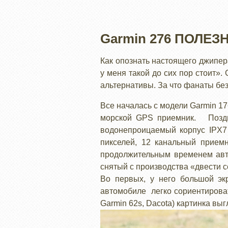
Garmin 276 ПОЛЕ
Как опознать настоящего джипера
у меня такой до сих пор стоит».
альтернативы. За что фанаты бе
Все началась с модели Garmin 17
морской GPS приемник. Поздн
водонепроицаемый корпус IPX7 
пикселей, 12 канальный прием
продолжительным временем авт
снятый с производства «двести 
Во первых, у него большой эк
автомобиле легко сориентирова
Garmin 62s, Dacota) картинка выг