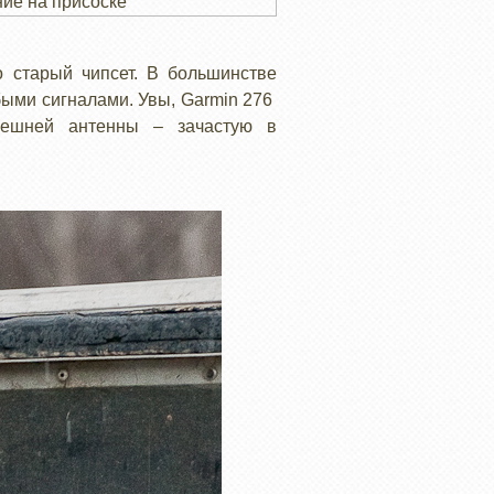
ие на присоске
о старый чипсет. В большинстве
быми сигналами. Увы, Garmin 276
нешней антенны – зачастую в