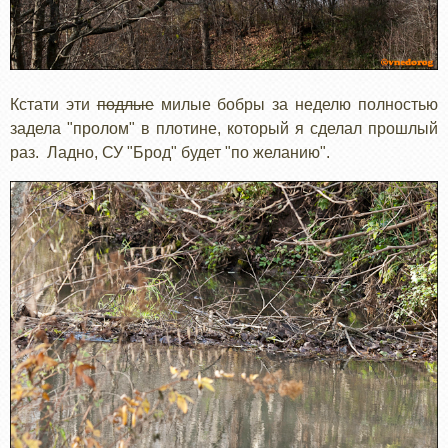
Кстати эти
подлые
милые бобры за неделю полностью
задела "пролом" в плотине, который я сделал прошлый
раз. Ладно, СУ "Брод" будет "по желанию".