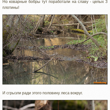
Но коварные бобры тут поработали на славу - целых 3
плотины!
И сгрызли ради этого половину леса вокруг.