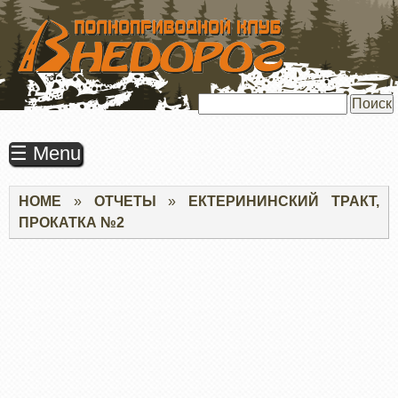
ПЕРЕЙТИ
К
ОСНОВНОМУ
СОДЕРЖАНИЮ
Поиск
☰ Menu
Строка
HOME
ОТЧЕТЫ
ЕКТЕРИНИНСКИЙ ТРАКТ,
навигации
ПРОКАТКА №2