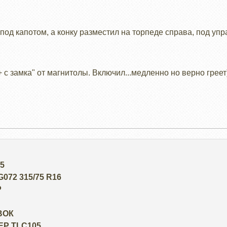
под капотом, а конку разместил на торпеде справа, под уп
"+ с замка" от магнитолы. Включил...медленно но верно греет
5
72 315/75 R16
Р
ВОК
Р TLC105