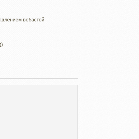
равлением вебастой.
))