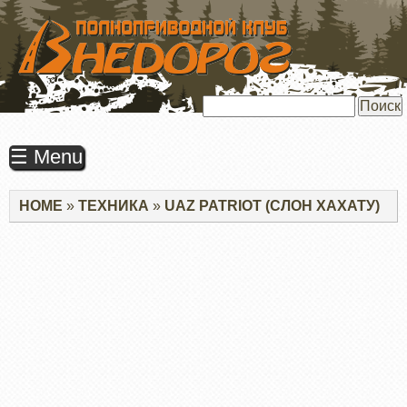
ПЕРЕЙТИ
К
ОСНОВНОМУ
СОДЕРЖАНИЮ
Поиск
☰ Menu
Строка
HOME
ТЕХНИКА
UAZ PATRIOT (СЛОН ХАХАТУ)
навигации