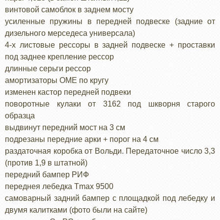
винтовой самоблок в заднем мосту
усиленные пружины в передней подвеске (задние от
дизельного мерседеса универсала)
4-х листовые рессоры в задней подвеске + проставки
под заднее крепление рессор
длинные серьги рессор
амортизаторы OME по кругу
изменен кастор передней подвеки
поворотные кулаки от 3162 под шкворня старого
образца
выдвинут передний мост на 3 см
подрезаны передние арки + порог на 4 см
раздаточная коробка от Вольди. Передаточное число 3,3
(против 1,9 в штатной)
передний бампер РИФ
переднея лебедка Tmax 9500
самоварный задний бампер с площадкой под лебедку и
двумя калитками (фото были на сайте)