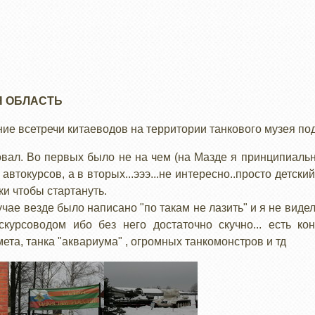
 ОБЛАСТЬ
ие всетречи китаеводов на территории танкового музея под
вал. Во первых было не на чем (на Мазде я принципиальн
втокурсов, а в вторых...эээ...не интересно..просто детски
ки чтобы стартануть.
учае везде было написано "по такам не лазить" и я не виде
скурсоводом ибо без него достаточно скучно... есть к
ета, танка "аквариума" , огромных танкомонстров и тд