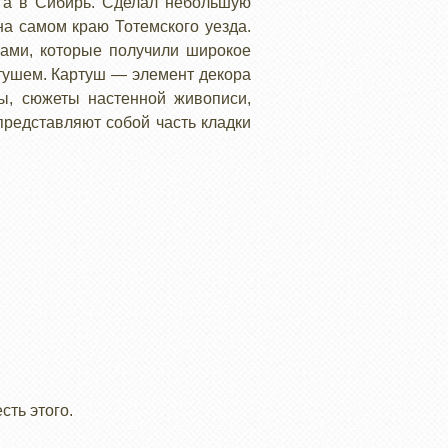
ога в Сибирь. Сделал небольшую
на самом краю Тотемского уезда.
ами, которые получили широкое
ртушем. Картуш — элемент декора
ны, сюжеты настенной живописи,
редставляют собой часть кладки
сть этого.