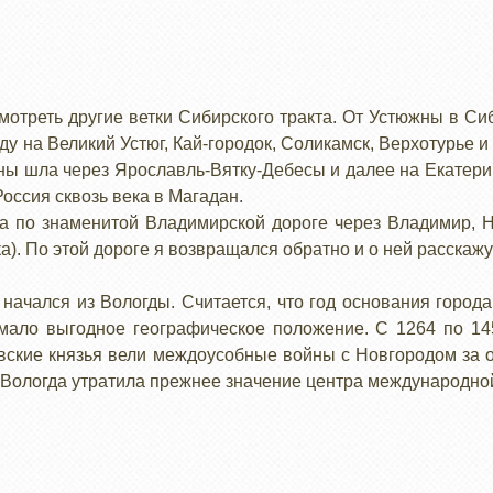
мотреть другие ветки Сибирского тракта. От Устюжны в С
у на Великий Устюг, Кай-городок, Соликамск, Верхотурье и Т
ы шла через Ярославль-Вятку-Дебесы и далее на Екатеринб
Россия сквозь века в Магадан.
а по знаменитой Владимирской дороге через Владимир, Н
а). По этой дороге я возвращался обратно и о ней расскажу
 начался из Вологды. Считается, что год основания город
имало выгодное географическое положение. С 1264 по 14
вские князья вели междоусобные войны с Новгородом за 
Вологда утратила прежнее значение центра международной