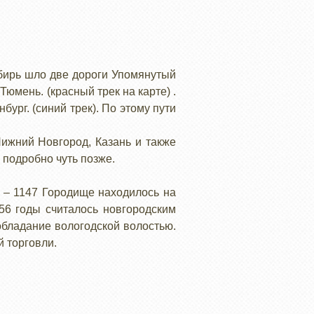
ибирь шло две дороги Упомянутый
юмень. (красный трек на карте) .
ург. (синий трек). По этому пути
ижний Новгород, Казань и также
 подробно чуть позже.
а – 1147 Городище находилось на
56 годы считалось новгородским
обладание вологодской волостью.
 торговли.