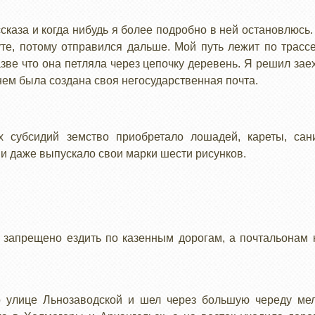
сказа и когда нибудь я более подробно в ней остановлюсь
те, потому отправился дальше. Мой путь лежит по трассе
зве что она петляла через цепочку деревень. Я решил заех
нем была создана своя негосударственная почта.
ых субсидий земство приобретало лошадей, кареты, сан
и даже выпускало свои марки шести рисунков.
запрещено ездить по казенным дорогам, а почтальонам 
о улице Льнозаводской и шел через большую череду ме