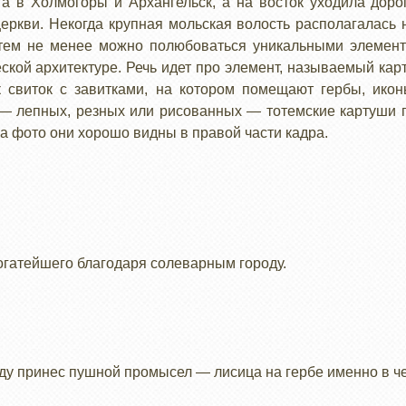
а в Холмогоры и Архангельск, а на восток уходила дор
церкви. Некогда крупная мольская волость располагалась 
 тем не менее можно полюбоваться уникальными элемент
ской архитектуре. Речь идет про элемент, называемый ка
к свиток с завитками, на котором помещают гербы, ико
 — лепных, резных или рисованных — тотемские картуши п
а фото они хорошо видны в правой части кадра.
огатейшего благодаря солеварным городу.
ду принес пушной промысел — лисица на гербе именно в че