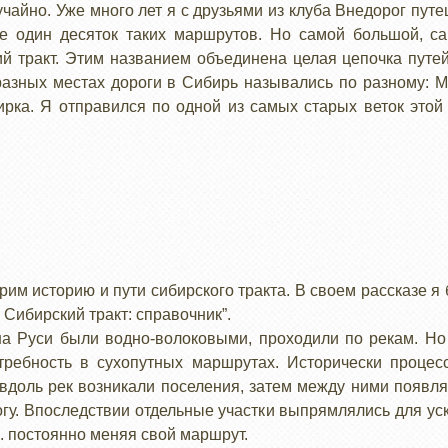
чайно. Уже много лет я с друзьями из клуба Внедорог пут
е один десяток таких маршрутов. Но самой большой, с
й тракт. Этим названием объединена целая цепочка путей
разных местах дороги в Сибирь назывались по разному: Мо
рка. Я отправился по одной из самых старых веток этой
им историю и пути сибирского тракта. В своем рассказе я
Сибирский тракт: справочник”.
 Руси были водно-волоковыми, проходили по рекам. Но 
требность в сухопутных маршрутах. Исторически процес
доль рек возникали поселения, затем между ними появлял
гу. Впоследствии отдельные участки выпрямлялись для ус
. постоянно меняя свой маршрут.