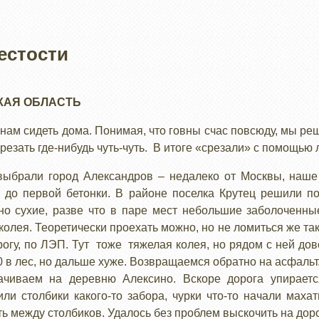
естости
КАЯ ОБЛАСТЬ
 нам сидеть дома. Понимая, что говны счас повсюду, мы ре
резать где-нибудь чуть-чуть. В итоге «срезали» с помощью 
ыбрали город Александров – недалеко от Москвы, наше 
до первой бетонки. В районе поселка Крутец решили по
о сухие, разве что в паре мест небольшие заболоченны
колея. Теоретически проехать можно, но не ломиться же та
рогу, по ЛЭП. Тут тоже тяжелая колея, но рядом с ней дов
 в лес, но дальше хуже. Возвращаемся обратно на асфальт
ачиваем на деревню Алексино. Вскоре дорога упирае
или столбики какого-то забора, чурки что-то начали маха
ь между столбиков. Удалось без проблем выскочить на доро