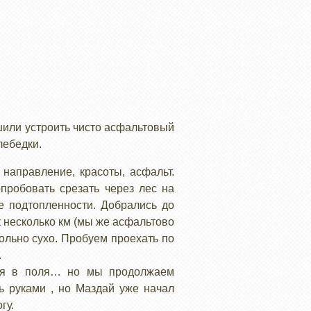
шили устроить чисто асфальтовый
лебедки.
направление, красоты, асфальт.
пробовать срезать через лес на
е подтопленности. Добрались до
к несколько км (мы же асфальтово
ольно сухо. Пробуем проехать по
.
тся в поля… но мы продолжаем
ть руками , но Маздай уже начал
гу.