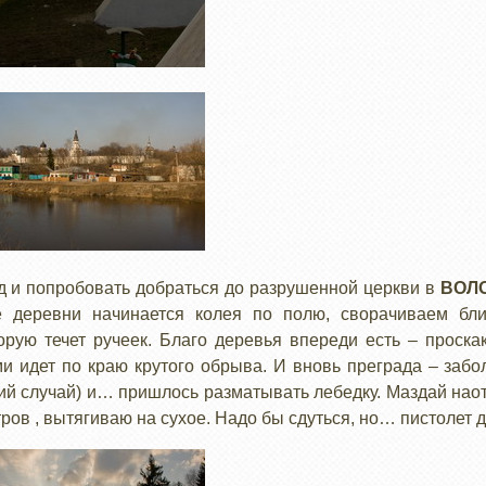
д и попробовать добраться до разрушенной церкви в
ВОЛ
 деревни начинается колея по полю, сворачиваем бл
орую течет ручеек. Благо деревья впереди есть – проск
ми идет по краю крутого обрыва. И вновь преграда – заб
ий случай) и… пришлось разматывать лебедку. Маздай наот
ров , вытягиваю на сухое. Надо бы сдуться, но… пистолет д