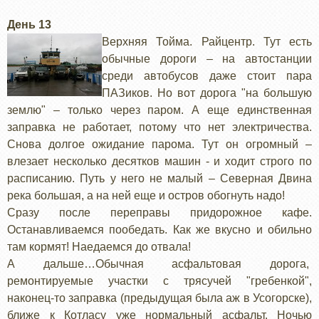
День 13
Верхняя Тойма. Райцентр. Тут есть
обычные дороги – на автостанции
среди автобусов даже стоит пара
ПАЗиков. Но вот дорога "на большую
землю" – только через паром. А еще единственная
заправка не работает, потому что нет электричества.
Снова долгое ожидание парома. Тут он огромный –
влезает несколько десятков машин - и ходит строго по
расписанию. Путь у него не малый – Северная Двина
река большая, а на ней еще и остров обогнуть надо!
Сразу после переправы придорожное кафе.
Останавливаемся пообедать. Как же вкусно и обильно
там кормят! Наедаемся до отвала!
А дальше…Обычная асфальтовая дорога,
ремонтируемые участки с трясучей "гребенкой",
наконец-то заправка (предыдущая была аж в Усогорске),
ближе к Котласу уже нормальный асфальт. Ночью