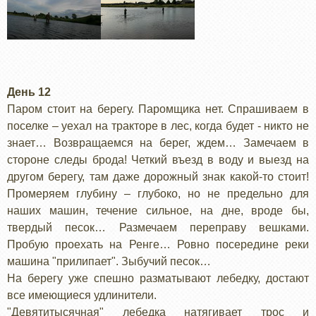
День 12
Паром стоит на берегу. Паромщика нет. Спрашиваем в
поселке – уехал на тракторе в лес, когда будет - никто не
знает… Возвращаемся на берег, ждем… Замечаем в
стороне следы брода! Четкий въезд в воду и выезд на
другом берегу, там даже дорожный знак какой-то стоит!
Промеряем глубину – глубоко, но не предельно для
наших машин, течение сильное, на дне, вроде бы,
твердый песок… Размечаем переправу вешками.
Пробую проехать на Ренге… Ровно посередине реки
машина "прилипает". Зыбучий песок…
На берегу уже спешно разматывают лебедку, достают
все имеющиеся удлинители.
"Девятитысячная" лебедка натягивает трос и