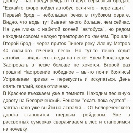
дорогу – нас предупреждают о двух серьезных бродах.
"Езжайте, скоро пойдет автобус, если что – перетащит."
Первый брод – небольшая речка в глубоком овраге.
Видно, что воды тут бывает много больше, чем сейчас.
На дне глина с набитой колеей "автобуса", но рядом
находим совсем мелкую траекторию по камням. Прошли!
Второй брод – через приток Пинеги реку Илешу. Метров
40 сильного течения, песок. Но тут-то точно ходит
автобус – видны его следы на песке! Едем брод ходом.
Застревать в песке больше не хочется. Второй раз
прошли! Настроение победное – мы-то почти боялись!
Устраиваем привал – перекусить и искупаться. День
опять теплый, вода отличная.
В Красное въезжаем уже в темноте. Находим песчаную
дорогу на Белореченский. Решаем "ехать пока едется" –
завтра надо уже выйти на асфальт… От Белореченского
дорога становится твердым грейдером. Уже в
рассветных сумерках сворачиваем в лес и становимся
на ночевку.