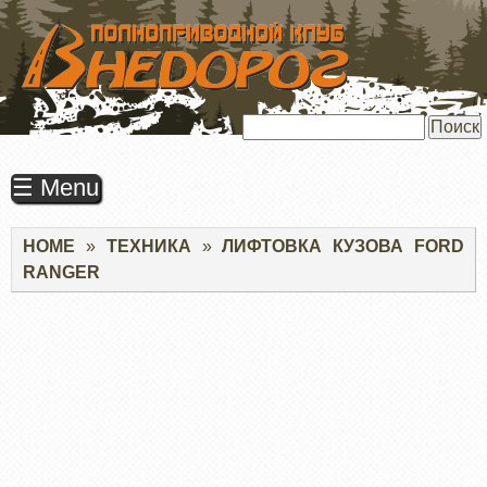
ПЕРЕЙТИ
К
ОСНОВНОМУ
СОДЕРЖАНИЮ
Поиск
☰ Menu
Строка
HOME
ТЕХНИКА
ЛИФТОВКА КУЗОВА FORD
навигации
RANGER