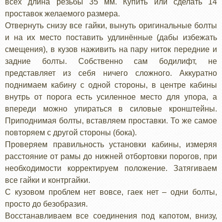
всех длина резьбы 35 мм. Купить или сделать 14
проставок желаемого размера.
Отвернуть снизу все гайки, вынуть оригинальные болты
и на их место поставить удлинённые (дабы избежать
смещения), в кузов наживить на пару ниток передние и
задние болты. Собственно сам бодилифт, не
представляет из себя ничего сложного. Аккуратно
поднимаем кабину с одной стороны, в центре кабины
внутрь от порога есть усиленное место для упора, а
впереди можно упираться в силовые кронштейны.
Приподнимая болты, вставляем проставки. То же самое
повторяем с другой стороны (бока).
Проверяем правильность установки кабины, измеряя
расстояние от рамы до нижней отбортовки порогов, при
необходимости корректируем положение. Затягиваем
все гайки и контргайки.
С кузовом проблем нет вовсе, гаек нет – одни болты,
просто до безобразия.
Восстанавливаем все соединения под капотом, внизу,