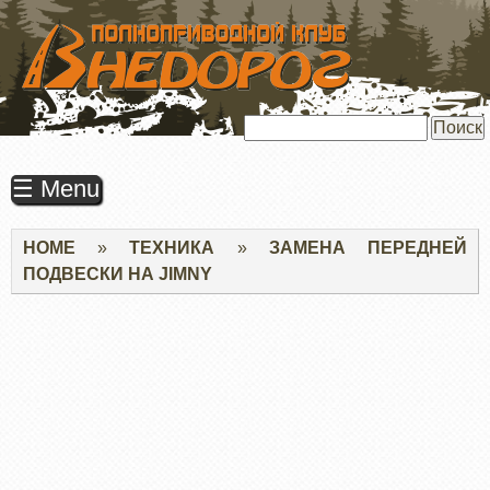
ПЕРЕЙТИ
К
ОСНОВНОМУ
СОДЕРЖАНИЮ
Поиск
☰ Menu
Строка
HOME
ТЕХНИКА
ЗАМЕНА ПЕРЕДНЕЙ
навигации
ПОДВЕСКИ НА JIMNY