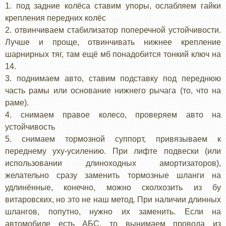
1. под задние колёса ставим упоры, ослабляем гайки
крепления передних колёс
2. отвинчиваем стабилизатор поперечной устойчивости.
Лучше и проще, отвинчивать нижнее крепление
шарнирных тяг, там ещё мб понадобится тонкий ключ на
14.
3. поднимаем авто, ставим подставку под переднюю
часть рамы или основание нижнего рычага (то, что на
раме).
4. снимаем правое колесо, проверяем авто на
устойчивость
5. снимаем тормозной суппорт, привязываем к
переднему уху-усилению. При лифте подвески (или
использовании длиноходных амортизаторов),
желательно сразу заменить тормозные шланги на
удлинённые, конечно, можно сколхозить из бу
витаровских, но это не наш метод. При наличии длинных
шлангов, попутно, нужно их заменить. Если на
автомобиле есть АБС, то вынимаем провода из