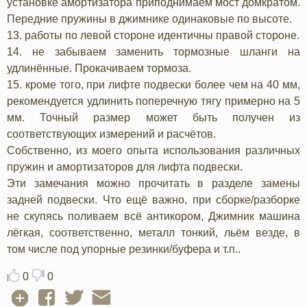
установке амортизатора приподнимаем мост домкратом.
Передние пружины в джимнике одинаковые по высоте.
13. работы по левой стороне идентичны правой стороне.
14. не забываем заменить тормозные шланги на
удлинённые. Прокачиваем тормоза.
15. кроме того, при лифте подвески более чем на 40 мм,
рекомендуется удлинить поперечную тягу примерно на 5
мм. Точный размер может быть получен из
соответствующих измерений и расчётов.
Собственно, из моего опыта использования различных
пружин и амортизаторов для лифта подвески.
Эти замечания можно прочитать в разделе замены
задней подвески. Что ещё важно, при сборке/разборке
не скупясь поливаем всё антикором, Джимник машина
лёгкая, соответственно, металл тонкий, льём везде, в
том числе под упорные резинки/буфера и т.п..
0
0