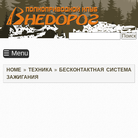
ПЕРЕЙТИ
К
ОСНОВНОМУ
СОДЕРЖАНИЮ
Поиск
☰ Menu
Строка
HOME
ТЕХНИКА
БЕСКОНТАКТНАЯ СИСТЕМА
навигации
ЗАЖИГАНИЯ