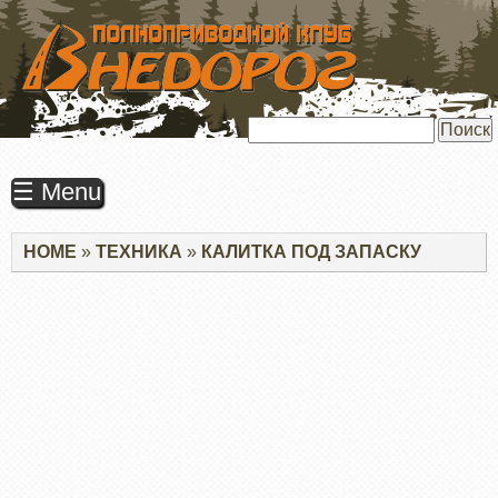
ПЕРЕЙТИ
К
ОСНОВНОМУ
СОДЕРЖАНИЮ
Поиск
☰ Menu
Строка
HOME
ТЕХНИКА
КАЛИТКА ПОД ЗАПАСКУ
навигации