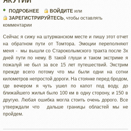
ЯКУТИИ
ПОДРОБНЕЕ
О
ВОЙДИТЕ
или
ЗАРЕГИСТРИРУЙТЕСЬ
СТАРОКОЛЫМСКИЙ
, чтобы оставлять
комментарии
ТРАКТ:
ЯКУТИИ
Сейчас я сижу на штурманском месте и пишу этот отчет
на обратном пути от Томтора. Эмоции переполняют
меня - мы вышли со Староколымского тракта после 3х
дней пути по нему. В такой глуши и таком экстриме я
пожалуй не был за все 15 лет путешествий. Экстрим
прежде всего потому что мы были одни на сотни
километров непростой дороги. На стоянке перед бродом,
где вечером я чуть ушел по капот под воду, до
ближайшего жилья было 100 км в одну сторону, и 150 в
другую. Любая ошибка могла стоить очень дорого. Все
утверждали что дальше границы областей мы не
пройдем.