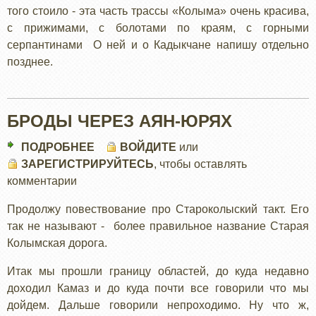
того стоило - эта часть трассы «Колыма» очень красива,
с прижимами, с болотами по краям, с горными
серпантинами О ней и о Кадыкчане напишу отдельно
позднее.
БРОДЫ ЧЕРЕЗ АЯН-ЮРЯХ
ПОДРОБНЕЕ
О
ВОЙДИТЕ
или
ЗАРЕГИСТРИРУЙТЕСЬ
БРОДЫ
, чтобы оставлять
комментарии
ЧЕРЕЗ
АЯН-
Продолжу повествование про Староколыский такт. Его
ЮРЯХ
так не называют - более правильное название Старая
Колымская дорога.
Итак мы прошли границу областей, до куда недавно
доходил Камаз и до куда почти все говорили что мы
дойдем. Дальше говорили непроходимо. Ну что ж,