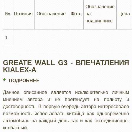
Обозначение
№
Позиция
Обозначение
Фото
на
Цена
подшипнике
1
GREATE WALL G3 - ВПЕЧАТЛЕНИЯ
KIALEX-А
ПОДРОБНЕЕ
О
GREATE
Данное описанное является исключительно личным
WALL
мнением автора и не претендует на полноту и
G3
достоверность. В первую очередь автора интересовало
-
возможность использовать китайца как одновременно
ВПЕЧАТЛЕНИЯ
автомобиль на каждый день так и как экспедиционно-
KIALEX-
колбасный.
А