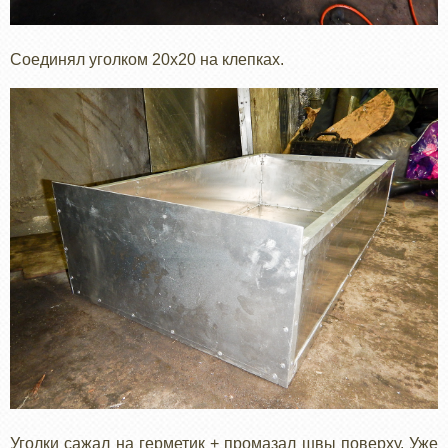
Соединял уголком 20х20 на клепках.
Уголки сажал на герметик + промазал швы поверху. Уже