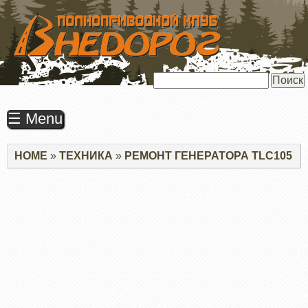
ПЕРЕЙТИ
К
ОСНОВНОМУ
СОДЕРЖАНИЮ
Поиск
☰ Menu
Строка
HOME
ТЕХНИКА
РЕМОНТ ГЕНЕРАТОРА TLC105
навигации