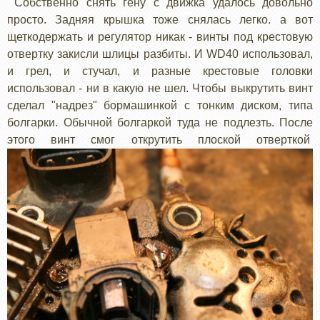
Собственно снять гену с движка удалось довольно
просто. Задняя крышка тоже снялась легко. а вот
щеткодержать и регулятор никак - винты под крестовую
отвертку закисли шлицы разбиты. И WD40 использовал,
и грел, и стучал, и разные крестовые головки
использовал - ни в какую не шел. Чтобы выкрутить винт
сделал "надрез" бормашинкой с тонким диском, типа
болгарки. Обычной болгаркой туда не подлезть. После
этого винт смог открутить плоской отверткой