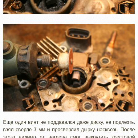
Еще один винт не поддавался даже диску, не подлезть.
взял сверло 3 мм и просверлил дырку насквозь. После
этого видимо от нагрева смог выкрутить крестовой