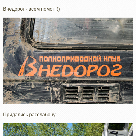
Внедорог - всем помог! ))
Придались расслабону.