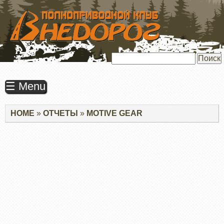
ПЕРЕЙТИ
К
ОСНОВНОМУ
СОДЕРЖАНИЮ
Поиск
☰ Menu
Строка
HOME
ОТЧЕТЫ
MOTIVE GEAR
навигации