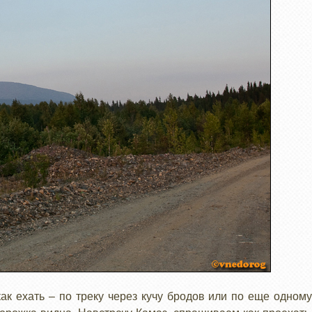
ак ехать – по треку через кучу бродов или по еще одному 