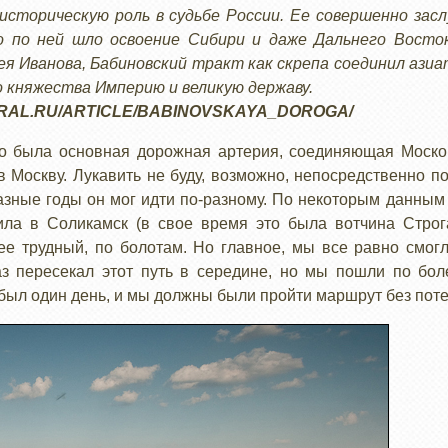
историческую роль в судьбе России. Ее совершенно зас
о по ней шло освоение Сибири и даже Дальнего Восто
ея Иванова, Бабиновский тракт как скрепа соединил азиа
го княжества Империю и великую державу.
URAL.RU/ARTICLE/BABINOVSKAYA_DOROGA/
то была основная дорожная артерия, соединяющая Моск
 Москву. Лукавить не буду, возможно, непосредственно п
в разные годы он мог идти по-разному. По некоторым данны
ила в Соликамск (в свое время это была вотчина Строг
ее трудный, по болотам. Но главное, мы все равно смог
з пересекал этот путь в середине, но мы пошли по бо
 был один день, и мы должны были пройти маршрут без поте