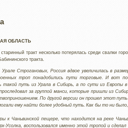
а
АЯ ОБЛАСТЬ
старинный тракт несколько потерялась среди свалки гор
Бабининского тракта.
а Урале Строгановых, Россия вдвое увеличилась в разме
оенных троп понадобились пути торговые. И вот по
 такой путь из Урала в Сибирь, а по сути из Европы в 
роследовал за группой манси, которые пришли из Сибири,
твоприношением. По другой версии он прошел этот путь в
могали ему найти более удобный путь. Как бы то ни было
уры к Чаньвинской пещере, что находится на реке Чан
рх-Усолка, воспользовался именно этой тропой и сделал 