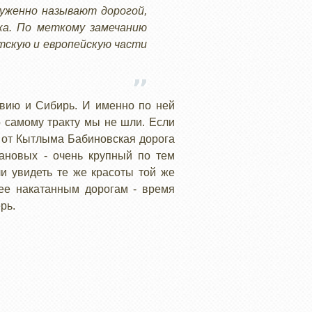
луженно называют дорогой,
ка. По меткому замечанию
тскую и европейскую части
овию и Сибирь. И именно по ней
о самому тракту мы не шли. Если
м от Кытлыма Бабиновская дорога
ановых - очень крупный по тем
ли увидеть те же красоты той же
лее накатанным дорогам - время
рь.