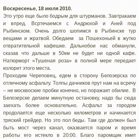
Воскресенье, 18 июля 2010.
Это утро еще было бодрым для штурманов. Завтракаем
и впред. Всртечаемся с Андрюхой и Аней под
Рыбинском. Очень долго шопимся в Рыбинске тур
вещами и жратвой. Обедаем за Пошехоньей в жутко
отвратительной кафешке. Дальнобои нас обманули,
сказав что дальше в 50км не будет ни одной кафе.
Натюрморт «Тушеная роза» в полной мере передает
колорит этого места.
Проходим Череповец, едем в сторону Белозерска по
отличному асфальту. Толпы дачников прут нам на всречу
– не москвоские пробки конечно, но поражает обилие. В
Белозерске делаем минутную остановку, надо бы сюда
заехать более основательно. Асфальт за городом
продолается еще несколько километров и начинается
тряский грейдер. Но это пол беды. Там где должен был
быть мост через канал, оказвается паром и время
работы его истекло в 20:00. Благо паромщик имет