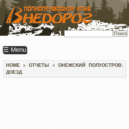
ПЕРЕЙТИ
К
ОСНОВНОМУ
СОДЕРЖАНИЮ
Поиск
☰ Menu
Строка
HOME
ОТЧЕТЫ
ОНЕЖСКИЙ ПОЛУОСТРОВ:
навигации
ДОЕЗД