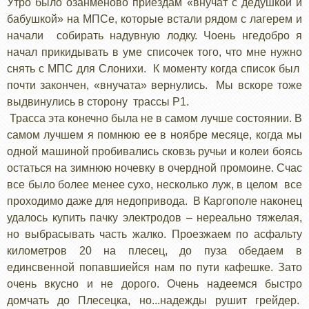
Утро было озанменово приездам «внучат с дедушкой и
бабушкой» на МПСе, которые встали рядом с лагерем и
начали собирать надувную лодку. Чоень нгедобро я
начал прикидывать в уме списочек того, что мне нужно
снять с МПС для Слонихи. К моменту когда список был
почти закончен, «внучата» вернулись. Мы вскоре тоже
выдвинулись в сторону трассы Р1.
Трасса эта конечно была не в самом лучше состоянии. В
самом лучшем я помнюю ее в ноябре месяце, когда мы
одной машиной пробивались сковзь ручьи и колеи боясь
остаться на зимнюю ночевку в очердной промоине. Счас
все было более менее сухо, несколько луж, в целом все
проходимо даже для недопривода. В Каргополе наконец
удалось купить пачку электродов – нереально тяжелая,
но выбрасывать часть жалко. Проезжаем по асфальту
километров 20 на плесец, до пуза обедаем в
единсвенной попавшиейся нам по пути кафешке. Зато
очень вкусно и не дорого. Очень надеемся быстро
домчать до Плесецка, но...надежды рушит грейдер.