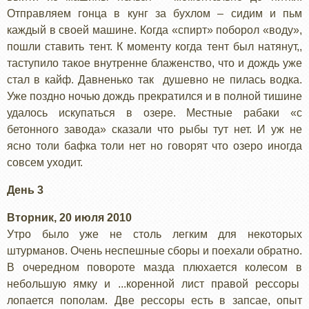
Отправляем гонца в кунг за бухлом – сидим и пьм
каждый в своей машине. Когда «спирт» поборол «воду»,
пошли ставить тент. К моменту когда тент был натянут,,
таступило такое внутренне блаженство, что и дождь уже
стал в кайф. Давненько так душевно не пилась водка.
Уже поздно ночью дождь прекратился и в полной тишине
удалось искупаться в озере. Местные рабаки «с
бетонного завода» сказали что рыбы тут нет. И уж не
ясно толи бафка толи нет но говорят что озеро иногда
совсем уходит.
День 3
Вторник, 20 июля 2010
Утро было уже не столь легким для некоторых
штурманов. Очень неспешные сборы и поехали обратно.
В очередном повороте мазда плюхается колесом в
небольшую ямку и ...коренной лист правой рессоры
лопается пополам. Две рессоры есть в запсае, опыт