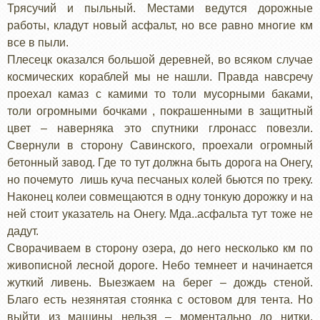
Трясучий и пыльный. Местами ведутся дорожные
работы, кладут новый асфальт, но все равно многие км
все в пыли.
Плесецк оказался большой деревней, во всяком случае
космических кораблей мы не нашли. Правда навсречу
проехал камаз с камими то толи мусорными баками,
толи огромными бочками , покрашенными в защитный
цвет – наверняка это спутники глронасс повезли.
Свернули в сторону Савинского, проехали огромный
бетонный завод. Где то тут должна быть дорога на Онегу,
но почемуто лишь куча песчаных колей бьются по треку.
Наконец колеи совмещаются в одну тонкую дорожку и на
ней стоит указатель на Онегу. Мда..асфальта тут тоже не
дадут.
Сворачиваем в сторону озера, до него несколько км по
живописной лесной дороге. Небо темнеет и начинается
жуткий ливень. Выезжаем на берег – дождь стеной.
Благо есть незянятая стоянка с остовом для тента. Но
выйти из машины нельзя – моментально до нитки.