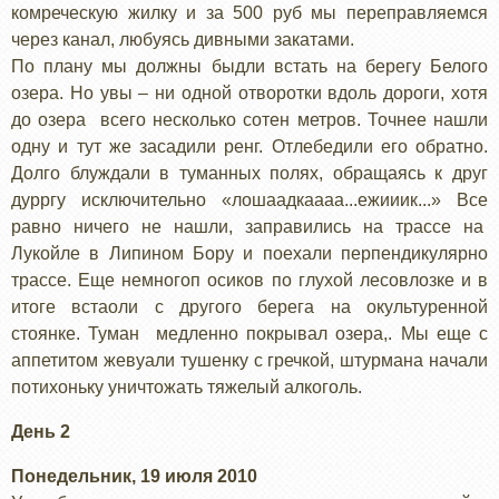
комреческую жилку и за 500 руб мы переправляемся
через канал, любуясь дивными закатами.
По плану мы должны быдли встать на берегу Белого
озера. Но увы – ни одной отворотки вдоль дороги, хотя
до озера всего несколько сотен метров. Точнее нашли
одну и тут же засадили ренг. Отлебедили его обратно.
Долго блуждали в туманных полях, обращаясь к друг
дурргу исключительно «лошаадкаааа...ежииик...» Все
равно ничего не нашли, заправились на трассе на
Лукойле в Липином Бору и поехали перпендикулярно
трассе. Еще немногоп осиков по глухой лесовлозке и в
итоге встаоли с другого берега на окультуренной
стоянке. Туман медленно покрывал озера,. Мы еще с
аппетитом жевуали тушенку с гречкой, штурмана начали
потихоньку уничтожать тяжелый алкоголь.
День 2
Понедельник, 19 июля 2010