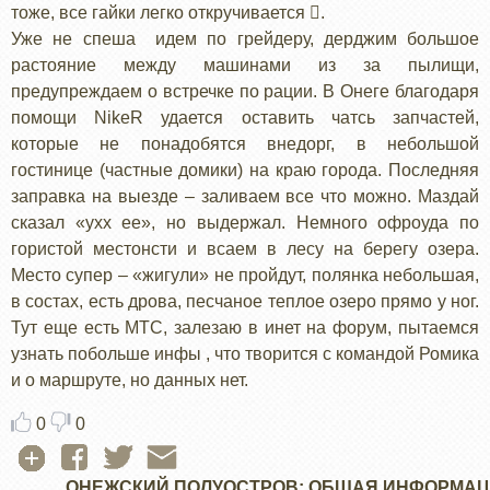
тоже, все гайки легко откручивается .
Уже не спеша идем по грейдеру, дерджим большое
растояние между машинами из за пылищи,
предупреждаем о встречке по рации. В Онеге благодаря
помощи NikeR удается оставить чатсь запчастей,
которые не понадобятся внедорг, в небольшой
гостинице (частные домики) на краю города. Последняя
заправка на выезде – заливаем все что можно. Маздай
сказал «ухх ее», но выдержал. Немного офроуда по
гористой местонсти и всаем в лесу на берегу озера.
Место супер – «жигули» не пройдут, полянка небольшая,
в состах, есть дрова, песчаное теплое озеро прямо у ног.
Тут еще есть МТС, залезаю в инет на форум, пытаемся
узнать побольше инфы , что творится с командой Ромика
и о маршруте, но данных нет.
0
0
ОНЕЖСКИЙ ПОЛУОСТРОВ: ОБЩАЯ ИНФОРМА