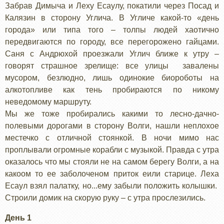
Забрав Димыча и Леху Есаулу, покатили через Посад и
Калязин в сторону Углича. В Угличе какой-то «день
города» или типа того – толпы людей хаотично
передвигаются по городу, все перегорожено гайцами.
Саня с Андрюхой проезжали Углич ближе к утру –
говорят страшное зрелище: все улицы завалены
мусором, безлюдно, лишь одинокие биороботы на
алкотопливе как тень пробираются по никому
неведомому маршруту.
Мы же тоже пробирались какими то лесно-дачно-
полевыми дорогами в сторону Волги, нашли неплохое
местечко с отличной стоянкой. В ночи мимо нас
проплывали огромные корабли с музыкой. Правда с утра
оказалось что мы стояли не на самом берегу Волги, а на
какоом то ее заболоченом приток еили старице. Леха
Есаул взял палатку, но...ему забыли положить колышки.
Строили домик на скорую руку – с утра прослезились.
День 1