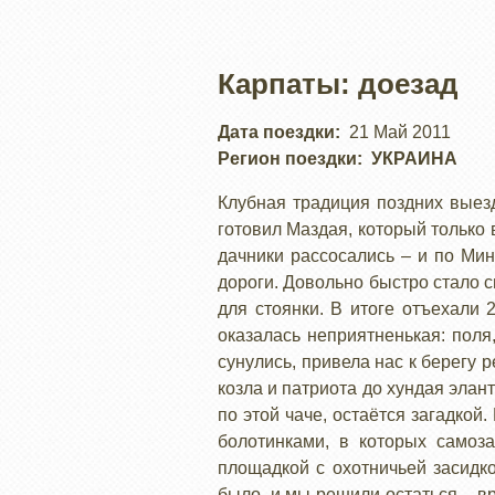
Карпаты: доезад
Дата поездки
21 Май 2011
Регион поездки
УКРАИНА
Клубная традиция поздних выезд
готовил Маздая, который только 
дачники рассосались – и по Мин
дороги. Довольно быстро стало 
для стоянки. В итоге отъехали 
оказалась неприятненькая: поля
сунулись, привела нас к берегу 
козла и патриота до хундая элан
по этой чаче, остаётся загадкой
болотинками, в которых самоз
площадкой с охотничьей засидк
было, и мы решили остаться – вр