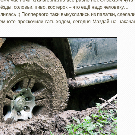
вёзды, соловьи, пиво, костерок – что ещё надо человеку…
алилась :) Полпервого таки выкуклились из палатки, сдела
емноте проскочили гать ходом, сегодня Маздай на накач