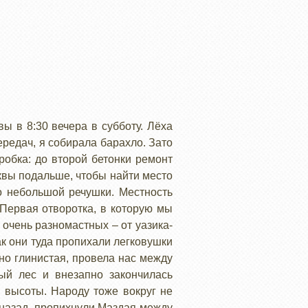
ы в 8:30 вечера в субботу. Лёха
ередач, я собирала барахло. Зато
робка: до второй бетонки ремонт
квы подальше, чтобы найти место
то небольшой речушки. Местность
 Первая отворотка, в которую мы
 очень разномастных – от уазика-
ак они туда пропихали легковушки
ьно глинистая, провела нас между
ый лес и внезапно закончилась
 высоты. Народу тоже вокруг не
ь назад, пропихнули Маздая между