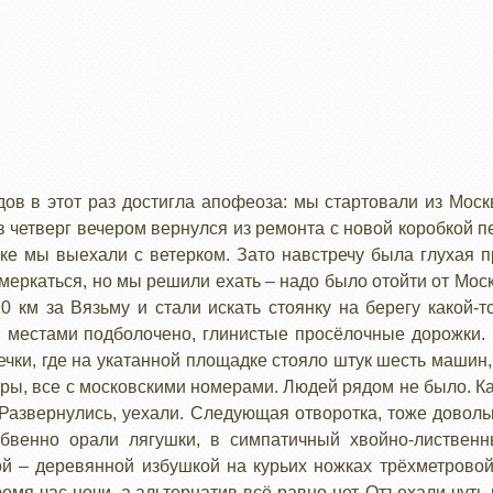
ов в этот раз достигла апофеоза: мы стартовали из Москв
в четверг вечером вернулся из ремонта с новой коробкой п
ке мы выехали с ветерком. Зато навстречу была глухая п
смеркаться, но мы решили ехать – надо было отойти от Мос
20 км за Вязьму и стали искать стоянку на берегу какой-
, местами подболочено, глинистые просёлочные дорожки.
речки, где на укатанной площадке стояло штук шесть машин,
тры, все с московскими номерами. Людей рядом не было. К
. Развернулись, уехали. Следующая отворотка, тоже довол
абвенно орали лягушки, в симпатичный хвойно-лиственн
ой – деревянной избушкой на курьих ножках трёхметровой
емя час ночи, а альтернатив всё равно нет. Отъехали чут