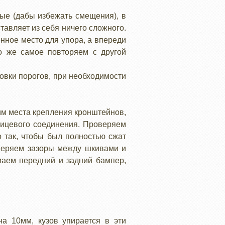
ные (дабы избежать смещения), в
тавляет из себя ничего сложного.
енное место для упора, а впереди
о же самое повторяем с другой
овки порогов, при необходимости
им места крепления кронштейнов,
лицевого соединения. Проверяем
 так, чтобы был полностью сжат
оверяем зазоры между шкивами и
маем передний и задний бампер,
а 10мм, кузов упирается в эти