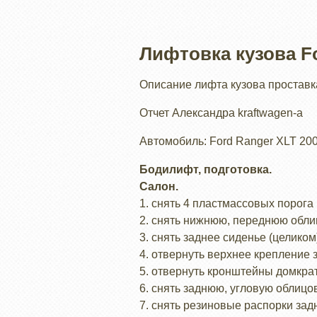
Лифтовка кузова F
Описание лифта кузова проставка
Отчет Александра kraftwagen-а
Автомобиль: Ford Ranger XLT 20
Бодилифт, подготовка.
Салон.
1. снять 4 пластмассовых порога
2. снять нижнюю, переднюю облиц
3. снять заднее сиденье (целиком
4. отвернуть верхнее крепление 
5. отвернуть кронштейны домкрат
6. снять заднюю, угловую облицов
7. снять резиновые распорки зад