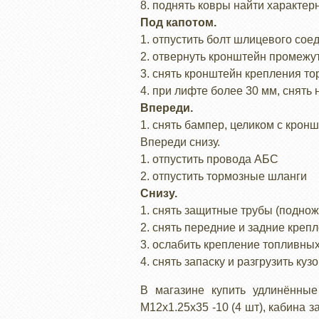
8. поднять ковры найти характе
Под капотом.
1. отпустить болт шлицевого сое
2. отвернуть кронштейн промежу
3. снять кронштейн крепления т
4. при лифте более 30 мм, снят
Впереди.
1. снять бампер, целиком с кронш
Впереди снизу.
1. отпустить провода АБС
2. отпустить тормозные шланги
Снизу.
1. снять защитные трубы (поднож
2. снять передние и задние креп
3. ослабить крепление топливны
4. снять запаску и разгрузить куз
В магазине купить удлинённые
М12х1.25х35 -10 (4 шт), кабина з