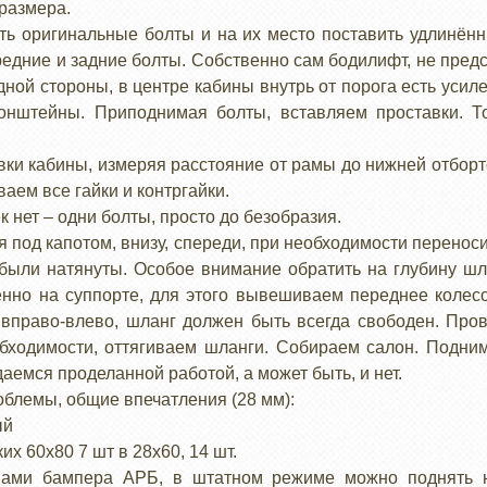
 размера.
уть оригинальные болты и на их место поставить удлинён
редние и задние болты. Собственно сам бодилифт, не предс
ной стороны, в центре кабины внутрь от порога есть усил
онштейны. Приподнимая болты, вставляем проставки. Т
ки кабины, измеряя расстояние от рамы до нижней отборт
аем все гайки и контргайки.
к нет – одни болты, просто до безобразия.
 под капотом, внизу, спереди, при необходимости перенос
 были натянуты. Особое внимание обратить на глубину ш
нно на суппорте, для этого вывешиваем переднее колесо
вправо-влево, шланг должен быть всегда свободен. Пр
ходимости, оттягиваем шланги. Собираем салон. Подни
аемся проделанной работой, а может быть, и нет.
облемы, общие впечатления (28 мм):
ый
их 60х80 7 шт в 28х60, 14 шт.
нами бампера АРБ, в штатном режиме можно поднять н