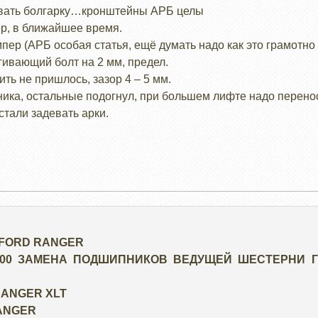
овать болгарку…кронштейны АРБ целы
ер, в ближайшее время.
мпер (АРБ особая статья, ещё думать надо как это грамотно
гивающий болт на 2 мм, предел.
ть не пришлось, зазор 4 – 5 мм.
ника, остальные подогнул, при большем лифте надо перено
стали задевать арки.
 FORD RANGER
500 ЗАМЕНА ПОДШИПНИКОВ ВЕДУЩЕЙ ШЕСТЕРНИ 
RANGER XLT
ANGER