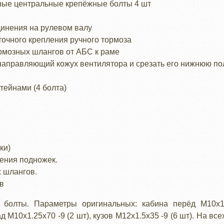
рные центральные крепёжные болты 4 шт
динения на рулевом валу
точного крепления ручного тормоза
ормозных шлангов от АБС к раме
ь направляющий кожух вентилятора и срезать его нижнюю п
тейнами (4 болта)
ки)
ления подножек.
х шлангов.
ов
 болты. Параметры оригинальных: кабина перёд М10х1.
ад М10х1.25х70 -9 (2 шт), кузов М12х1.5х35 -9 (6 шт). На вс