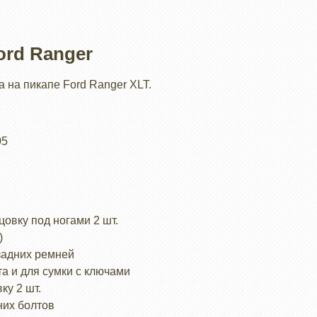
ord Ranger
 на пикапе Ford Ranger XLT.
05
овку под ногами 2 шт.
)
задних ремней
а и для сумки с ключами
ку 2 шт.
них болтов