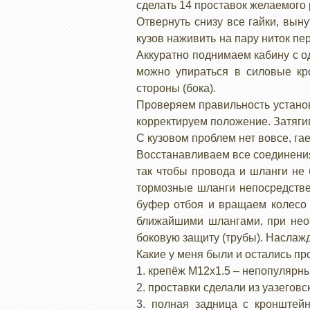
сделать 14 проставок желаемого
Отвернуть снизу все гайки, вын
кузов наживить на пару ниток пе
Аккуратно поднимаем кабину с од
можно упираться в силовые кр
стороны (бока).
Проверяем правильность установ
корректируем положение. Затягив
С кузовом проблем нет вовсе, гае
Восстанавливаем все соединения
так чтобы провода и шланги не
тормозные шланги непосредстве
буфер отбоя и вращаем колесо 
ближайшими шлангами, при необ
боковую защиту (трубы). Наслажд
Какие у меня были и остались пр
1. крепёж М12х1.5 – непопулярн
2. проставки сделали из уазеговск
3. полная задница с кронштей