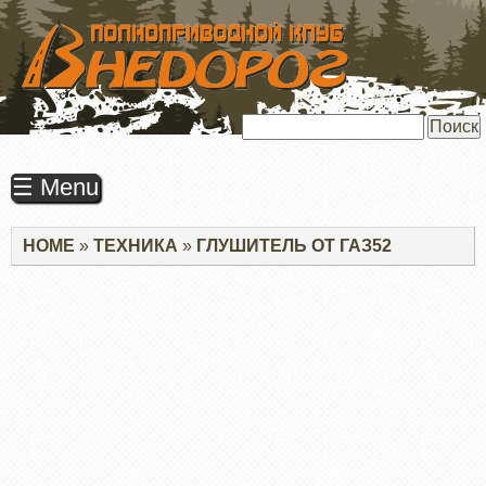
ПЕРЕЙТИ
К
ОСНОВНОМУ
СОДЕРЖАНИЮ
Поиск
☰ Menu
Строка
HOME
ТЕХНИКА
ГЛУШИТЕЛЬ ОТ ГАЗ52
навигации