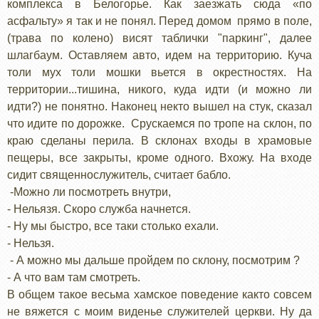
комплекса в Белогорье. Как заезжать сюда «по
асфальту» я так и не понял. Перед домом прямо в поле,
(трава по колено) висят таблички "паркинг", далее
шлагбаум. Оставляем авто, идем на территорию. Куча
толи мух толи мошки вьется в окрестностях. На
территории...тишина, никого, куда идти (и можно ли
идти?) не понятно. Наконец некто вышел на стук, сказал
что идите по дорожке. Срускаемся по тропе на склон, по
краю сделаны перила. В склонах входы в храмовые
пещеры, все закрыты, кроме одного. Вхожу. На входе
сидит священнослужитель, считает бабло.
-Можно ли посмотреть внутри,
- Нельязя. Скоро служба начнется.
- Ну мы быстро, все таки столько ехали.
- Нельзя.
- А можно мы дальше пройдем по склону, посмотрим ?
- А что вам там смотреть.
В общем такое весьма хамское поведение както совсем
не вяжется с моим виденье служителей церкви. Ну да