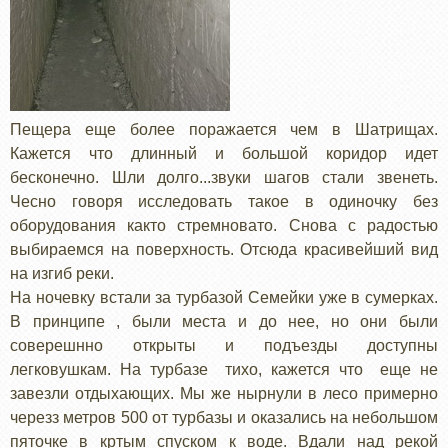
Пещера еще более поражается чем в Шатрищах.
Кажется что длинный и большой коридор идет
бесконечно. Шли долго...звуки шагов стали звенеть.
Чесно говоря исследовать такое в одиночку без
оборудования както стремновато. Снова с радостью
выбираемся на поверхность. Отсюда красивейший вид
на изгиб реки.
На ночевку встали за турбазой Семейки уже в сумерках.
В принципе , были места и до нее, но они были
соверешнно открыты и подъезды доступны
легковушкам. На турбазе тихо, кажется что еще не
завезли отдыхающих. Мы же нырнули в лесо примерно
черезз метров 500 от турбазы и оказались на небольшом
пяточке в кртым спуском к воде. Вдали над рекой