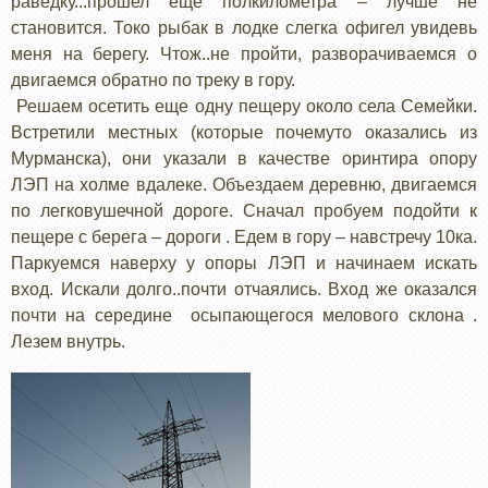
раведку...прошел еще полкилометра – лучше не
становится. Токо рыбак в лодке слегка офигел увидевь
меня на берегу. Чтож..не пройти, разворачиваемся о
двигаемся обратно по треку в гору.
Решаем осетить еще одну пещеру около села Семейки.
Встретили местных (которые почемуто оказались из
Мурманска), они указали в качестве оринтира опору
ЛЭП на холме вдалеке. Объездаем деревню, двигаемся
по легковушечной дороге. Сначал пробуем подойти к
пещере с берега – дороги . Едем в гору – навстречу 10ка.
Паркуемся наверху у опоры ЛЭП и начинаем искать
вход. Искали долго..почти отчаялись. Вход же оказался
почти на середине осыпающегося мелового склона .
Лезем внутрь.