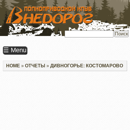
ПЕРЕЙТИ
К
ОСНОВНОМУ
СОДЕРЖАНИЮ
Поиск
☰ Menu
Строка
HOME
ОТЧЕТЫ
ДИВНОГОРЬЕ: КОСТОМАРОВО
навигации