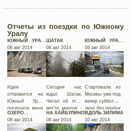
Отчеты из поездки по Южному
Уралу
ЮЖНЫЙ УРАЛ:
ШАТАК
ЮЖНЫЙ УРАЛ:
ВВЕДЕНИЕ
06 авг 2014
06 авг 2014
ДОЕЗД
06 авг 2014
Идея
Сегодня нас
Стартовали из
отправится на
ждал Шатак.
Москвы уже под
Южный Урал
Читал об этом
вечер субботы -
посещала меня
месте многое -
лихо без пробок
ОЗЕРО
НА ХАЙБУЛИНО
ВДОЛЬ ЗИЛИМА
давно.
о красивых
пролетели 400
АСЛЫКУЛЬ,
08 авг 2014
08 авг 2014
10 авг 2014
Регулярно
видах с горы, об
км до Мордовии
ШИХАНЫ
пересекая горы
уединеных
и остановились