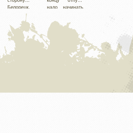
сторону г.
концу отпуск,
и останутся
Белорецк.
надо начинать
места вдоль
Дорога
двигаться в
реки Зелим. И
отличная,
сторону дома.
глшуь, и
асфальтирован
Чтобы не
оффроуд и
ная, едем
делать большую
потрясающие
быстро.
петлю в сотни
красоты реки и
киллиметров по
скал.
асфальту
решаем
попробовать
проехать по
границе
заповедника
насквозь. По
крайней мере
карты обещают
проезд.