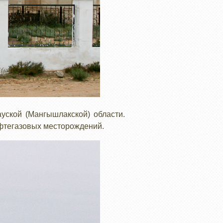
уской (Мангышлакской) области.
ефтегазовых месторождений.