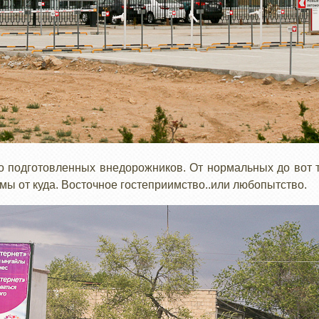
о подготовленных внедорожников. От нормальных до вот 
мы от куда. Восточное гостеприимство..или любопытство.